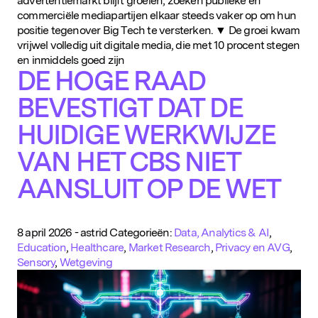
advertentiemarkt blijft groeien, zoeken publieke en
commerciële mediapartijen elkaar steeds vaker op om hun
positie tegenover Big Tech te versterken. ▼ De groei kwam
vrijwel volledig uit digitale media, die met 10 procent stegen
en inmiddels goed zijn
DE HOGE RAAD
BEVESTIGT DAT DE
HUIDIGE WERKWIJZE
VAN HET CBS NIET
AANSLUIT OP DE WET
8 april 2026
-
astrid
Categorieën:
Data, Analytics & AI
,
Education
,
Healthcare
,
Market Research
,
Privacy en AVG
,
Sensory
,
Wetgeving