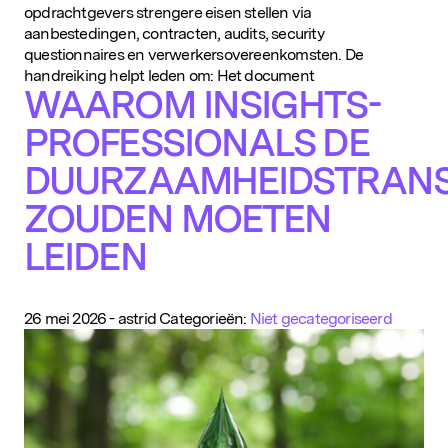
opdrachtgevers strengere eisen stellen via
aanbestedingen, contracten, audits, security
questionnaires en verwerkersovereenkomsten. De
handreiking helpt leden om: Het document
WAAROM INSIGHTS-
PROFESSIONALS DE
DUURZAAMHEIDSTRANSI
ZOUDEN MOETEN
LEIDEN
26 mei 2026
-
astrid
Categorieën:
Niet gecategoriseerd