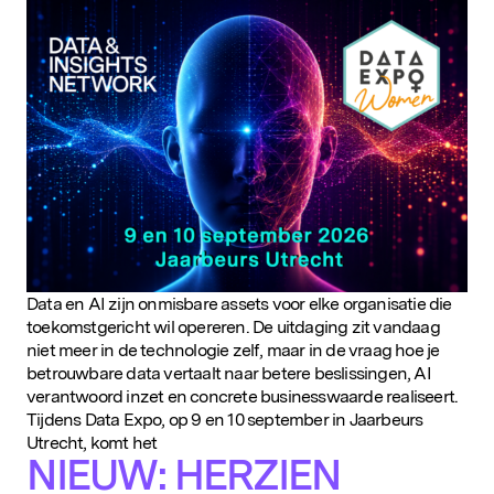
D&IN
SLUIT JE AAN
Data en AI zijn onmisbare assets voor elke organisatie die
toekomstgericht wil opereren. De uitdaging zit vandaag
niet meer in de technologie zelf, maar in de vraag hoe je
betrouwbare data vertaalt naar betere beslissingen, AI
verantwoord inzet en concrete businesswaarde realiseert.
Tijdens Data Expo, op 9 en 10 september in Jaarbeurs
Utrecht, komt het
NIEUW: HERZIEN