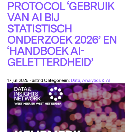
PROTOCOL ‘GEBRUIK
VAN AI BIJ
STATISTISCH
ONDERZOEK 2026’ EN
‘HANDBOEK AI-
GELETTERDHEID’
17 juli 2026
-
astrid
Categorieën:
Data, Analytics & AI