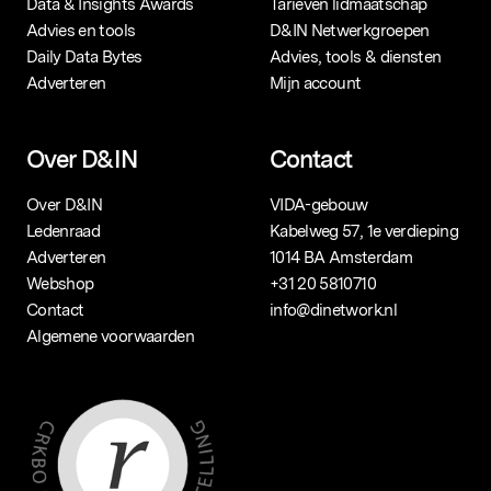
Data & Insights Awards
Tarieven lidmaatschap
Populaire zoekopdrachten
Advies en tools
D&IN Netwerkgroepen
Daily Data Bytes
Advies, tools & diensten
Adverteren
Mijn account
Over D&IN
Contact
Over D&IN
VIDA-gebouw
Ledenraad
Kabelweg 57, 1e verdieping
Adverteren
1014 BA Amsterdam
Webshop
+31 20 5810710
Contact
info@dinetwork.nl
Algemene voorwaarden