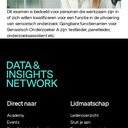
D&IN
SLUIT JE AAN
Dit examen is bedoeld voor personen die werkzaam zijn in
of zich willen kwalificeren voor een functie in de uitvoering
van sensorisch onderzoek. Gangbare functienamen voor
Sensorisch Onderzoeker A zijn: testleider, panelleider,
onderzoeksassistent etc.
Direct naar
Lidmaatschap
Academy
Ledenoverzicht
Events
Sluit je aan