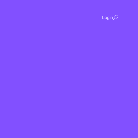
Login
De
content