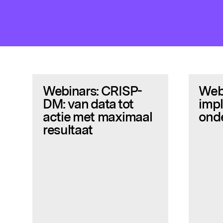
Webinars: CRISP-
Web
DM: van data tot
imp
actie met maximaal
ond
resultaat
Populaire zoekopdrachten