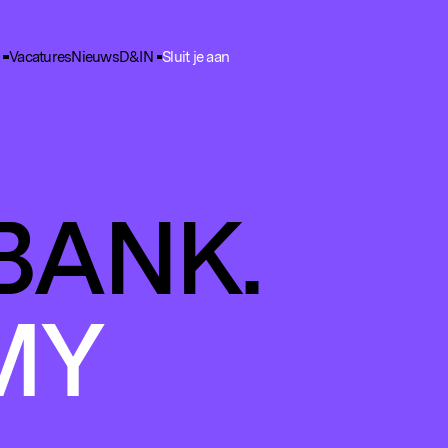
Vacatures
Nieuws
D&IN
Sluit je aan
ie Voorkeuren
unctioneel
nele cookies zijn noodzakelijk voor het functioneren van de website.
nalytisch
BANK.
lpen ons om het gebruik van de website te analyseren en te verbeteren. 
ns worden geanonimiseerd verzameld.
racking
rden gebruikt om je surfgedrag te volgen, zodat we gepersonaliseerde 
MY
rtenties kunnen tonen.