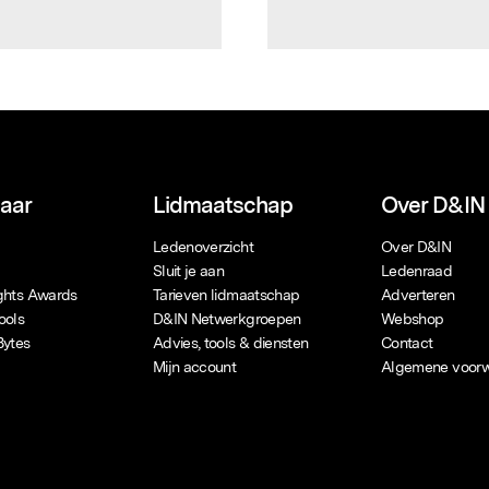
naar
Lidmaatschap
Over D&IN
Ledenoverzicht
Over D&IN
Sluit je aan
Ledenraad
ights Awards
Tarieven lidmaatschap
Adverteren
ools
D&IN Netwerkgroepen
Webshop
Bytes
Advies, tools & diensten
Contact
Mijn account
Algemene voor