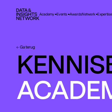
Academy
Events
Awards
Netwerk
Expertise
Cook
F
Functio
Ga terug
A
KENNIS
Deze he
gegeve
T
Deze wo
ACADE
en adve