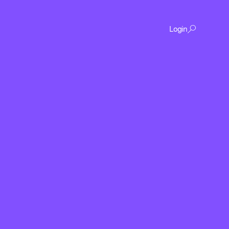
Login
De
content