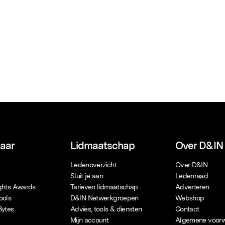
naar
Lidmaatschap
Over D&IN
Ledenoverzicht
Over D&IN
Sluit je aan
Ledenraad
ights Awards
Tarieven lidmaatschap
Adverteren
ools
D&IN Netwerkgroepen
Webshop
Bytes
Advies, tools & diensten
Contact
Mijn account
Algemene voor