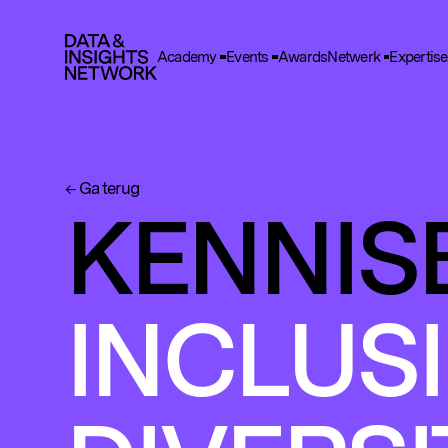
Academy
Events
Awards
Netwerk
Expertise
Cook
F
Functio
Ga terug
A
KENNIS
Deze he
gegeve
T
Deze wo
INCLUSI
en adve