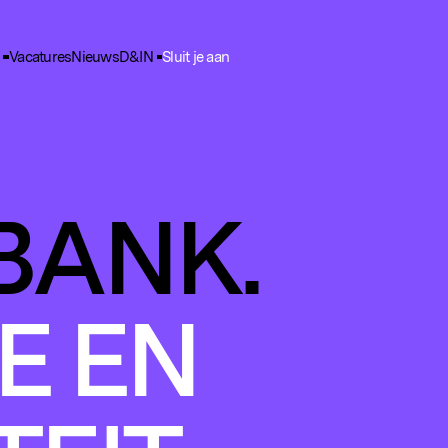
Vacatures
Nieuws
D&IN
Sluit je aan
ie Voorkeuren
unctioneel
nele cookies zijn noodzakelijk voor het functioneren van de website.
nalytisch
BANK.
lpen ons om het gebruik van de website te analyseren en te verbeteren. 
ns worden geanonimiseerd verzameld.
racking
rden gebruikt om je surfgedrag te volgen, zodat we gepersonaliseerde 
E EN
rtenties kunnen tonen.