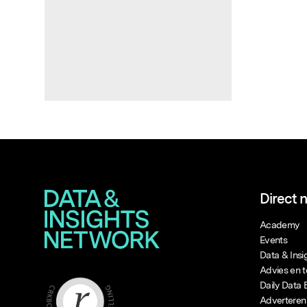
Populaire zoekopdrachten
Direct 
Academy
Events
Data & Ins
Advies en t
Daily Data 
Adverteren