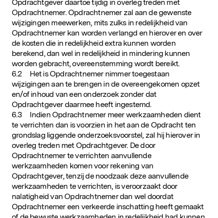
Opdrachtgever daartoe tijdig in overleg treden met
Opdrachtnemer. Opdrachtnemer zal aan de gewenste
wijzigingen meewerken, mits zulks in redelijkheid van
Opdrachtnemer kan worden verlangd en hierover en over
de kosten die in redelijkheid extra kunnen worden
berekend, dan wel in redelijkheid in mindering kunnen
worden gebracht, overeenstemming wordt bereikt.
6.2 Het is Opdrachtnemer nimmer toegestaan
wijzigingen aan te brengen in de overeengekomen opzet
en/of inhoud van een onderzoek zonder dat
Opdrachtgever daarmee heeft ingestemd.
6.3 Indien Opdrachtnemer meer werkzaamheden dient
te verrichten dan is voorzien in het aan de Opdracht ten
grondslag liggende onderzoeksvoorstel, zal hij hierover in
overleg treden met Opdrachtgever. De door
Opdrachtnemer te verrichten aanvullende
werkzaamheden komen voor rekening van
Opdrachtgever, tenzij de noodzaak deze aanvullende
werkzaamheden te verrichten, is veroorzaakt door
nalatigheid van Opdrachtnemer dan wel doordat
Opdrachtnemer een verkeerde inschatting heeft gemaakt
of de bewuste werkzaamheden in redelijkheid had kunnen