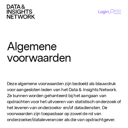
Login
Cookie Voorkeuren
Functioneel
ACADEMY
Functionele cookies zijn noodzakelijk voor het
functioneren van de website.
Algemene
EVENTS
Analytisch
voorwaarden
Deze helpen ons om het gebruik van de website te
AWARDS
analyseren en te verbeteren. De gegevens worden
geanonimiseerd verzameld.
NETWERK
Tracking
Deze algemene voorwaarden zijn bedoeld als blauwdruk
EXPERTISE
Deze worden gebruikt om je surfgedrag te volgen,
voor aangesloten leden van het Data & Insights Network.
zodat we gepersonaliseerde content en
Ze kunnen worden gehanteerd bij het aangaan van
VACATURES
advertenties kunnen tonen.
opdrachten voor het uitvoeren van statistisch onderzoek of
het leveren van onderzoeks- en/of datadiensten. De
NIEUWS
voorwaarden zijn toepasbaar op zowel de rol van
onderzoeker/dataleverancier als die van opdrachtgever.