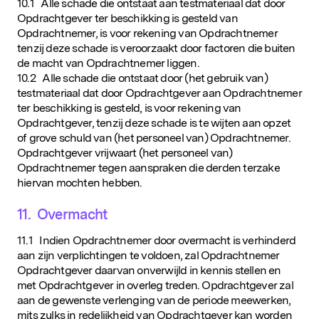
10.1 Alle schade die ontstaat aan testmateriaal dat door
Opdrachtgever ter beschikking is gesteld van
Opdrachtnemer, is voor rekening van Opdrachtnemer
tenzij deze schade is veroorzaakt door factoren die buiten
de macht van Opdrachtnemer liggen.
Populaire zoekopdrachten
10.2 Alle schade die ontstaat door (het gebruik van)
testmateriaal dat door Opdrachtgever aan Opdrachtnemer
ter beschikking is gesteld, is voor rekening van
Opdrachtgever, tenzij deze schade is te wijten aan opzet
of grove schuld van (het personeel van) Opdrachtnemer.
Opdrachtgever vrijwaart (het personeel van)
Opdrachtnemer tegen aanspraken die derden terzake
hiervan mochten hebben.
11. Overmacht
11.1 Indien Opdrachtnemer door overmacht is verhinderd
aan zijn verplichtingen te voldoen, zal Opdrachtnemer
Opdrachtgever daarvan onverwijld in kennis stellen en
met Opdrachtgever in overleg treden. Opdrachtgever zal
aan de gewenste verlenging van de periode meewerken,
mits zulks in redelijkheid van Opdrachtgever kan worden