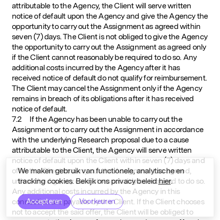
attributable to the Agency, the Client will serve written
notice of default upon the Agency and give the Agency the
opportunity to carry out the Assignment as agreed within
seven (7) days. The Client is not obliged to give the Agency
the opportunity to carry out the Assignment as agreed only
if the Client cannot reasonably be required to do so. Any
additional costs incurred by the Agency after it has
received notice of default do not qualify for reimbursement.
The Client may cancel the Assignment only if the Agency
remains in breach of its obligations after it has received
notice of default.
7.2 If the Agency has been unable to carry out the
Assignment or to carry out the Assignment in accordance
with the underlying Research proposal due to a cause
attributable to the Client, the Agency will serve written
notice of default upon the Client within seven (7) days and
We maken gebruik van functionele, analytische en
offer the Client to carry out the Assignment as agreed,
tracking cookies. Bekijk ons privacy beleid
hier
.
unless the Agency cannot reasonably be required to do so.
Any additional costs incurred by the Agency in this
Accepteren
Voorkeuren
connection are payable by the Client. If the Client chooses
not to accept the said offer, the Client will be obliged to