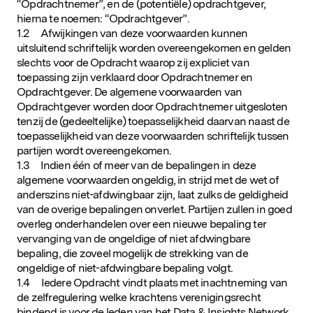
“Opdrachtnemer”, en de (potentiële) opdrachtgever,
hierna te noemen: “Opdrachtgever”.
1.2 Afwijkingen van deze voorwaarden kunnen
uitsluitend schriftelijk worden overeengekomen en gelden
slechts voor de Opdracht waarop zij expliciet van
toepassing zijn verklaard door Opdrachtnemer en
Opdrachtgever. De algemene voorwaarden van
Opdrachtgever worden door Opdrachtnemer uitgesloten
tenzij de (gedeeltelijke) toepasselijkheid daarvan naast de
toepasselijkheid van deze voorwaarden schriftelijk tussen
partijen wordt overeengekomen.
1.3 Indien één of meer van de bepalingen in deze
algemene voorwaarden ongeldig, in strijd met de wet of
anderszins niet-afdwingbaar zijn, laat zulks de geldigheid
van de overige bepalingen onverlet. Partijen zullen in goed
overleg onderhandelen over een nieuwe bepaling ter
vervanging van de ongeldige of niet afdwingbare
bepaling, die zoveel mogelijk de strekking van de
ongeldige of niet-afdwingbare bepaling volgt.
1.4 Iedere Opdracht vindt plaats met inachtneming van
de zelfregulering welke krachtens verenigingsrecht
bindend is voor de leden van het Data & Insights Network