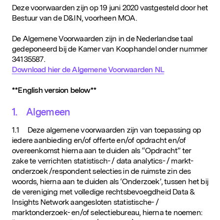
D&IN
Deze voorwaarden zijn op 19 juni 2020 vastgesteld door het
Bestuur van de D&IN, voorheen MOA.
SLUIT JE AAN
De Algemene Voorwaarden zijn in de Nederlandse taal
gedeponeerd bij de Kamer van Koophandel onder nummer
34135587.
Download hier de Algemene Voorwaarden NL
**English version below**
1. Algemeen
1.1 Deze algemene voorwaarden zijn van toepassing op
iedere aanbieding en/of offerte en/of opdracht en/of
overeenkomst hierna aan te duiden als “Opdracht” ter
zake te verrichten statistisch- / data analytics- / markt-
onderzoek /respondent selecties in de ruimste zin des
woords, hierna aan te duiden als ‘Onderzoek’, tussen het bij
de vereniging met volledige rechtsbevoegdheid Data &
Insights Network aangesloten statistische- /
marktonderzoek- en/of selectiebureau, hierna te noemen: