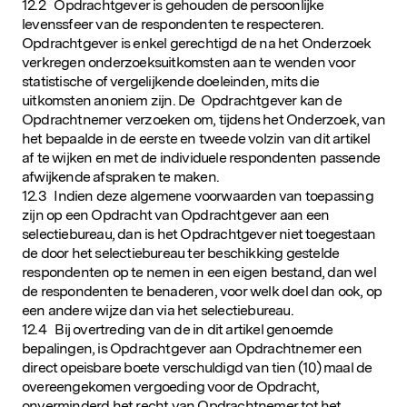
12.2 Opdrachtgever is gehouden de persoonlijke
levenssfeer van de respondenten te respecteren.
Opdrachtgever is enkel gerechtigd de na het Onderzoek
verkregen onderzoeksuitkomsten aan te wenden voor
statistische of vergelijkende doeleinden, mits die
uitkomsten anoniem zijn. De Opdrachtgever kan de
Opdrachtnemer verzoeken om, tijdens het Onderzoek, van
het bepaalde in de eerste en tweede volzin van dit artikel
af te wijken en met de individuele respondenten passende
afwijkende afspraken te maken.
12.3 Indien deze algemene voorwaarden van toepassing
zijn op een Opdracht van Opdrachtgever aan een
selectiebureau, dan is het Opdrachtgever niet toegestaan
de door het selectiebureau ter beschikking gestelde
respondenten op te nemen in een eigen bestand, dan wel
de respondenten te benaderen, voor welk doel dan ook, op
een andere wijze dan via het selectiebureau.
12.4 Bij overtreding van de in dit artikel genoemde
bepalingen, is Opdrachtgever aan Opdrachtnemer een
direct opeisbare boete verschuldigd van tien (10) maal de
overeengekomen vergoeding voor de Opdracht,
onverminderd het recht van Opdrachtnemer tot het