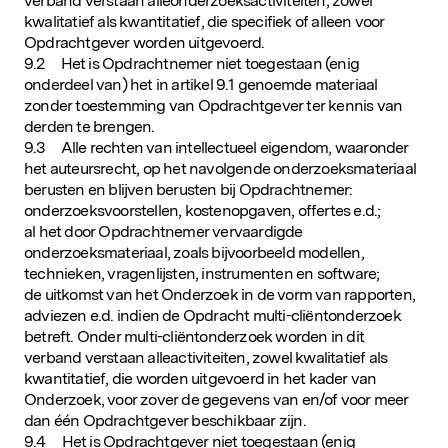
verband verstaan alleonderzoeksactiviteiten, zowel
kwalitatief als kwantitatief, die specifiek of alleen voor
Opdrachtgever worden uitgevoerd.
9.2 Het is Opdrachtnemer niet toegestaan (enig
onderdeel van) het in artikel 9.1 genoemde materiaal
zonder toestemming van Opdrachtgever ter kennis van
derden te brengen.
9.3 Alle rechten van intellectueel eigendom, waaronder
het auteursrecht, op het navolgende onderzoeksmateriaal
berusten en blijven berusten bij Opdrachtnemer:
onderzoeksvoorstellen, kostenopgaven, offertes e.d.;
al het door Opdrachtnemer vervaardigde
onderzoeksmateriaal, zoals bijvoorbeeld modellen,
technieken, vragenlijsten, instrumenten en software;
de uitkomst van het Onderzoek in de vorm van rapporten,
adviezen e.d. indien de Opdracht multi-cliëntonderzoek
betreft. Onder multi-cliëntonderzoek worden in dit
verband verstaan alleactiviteiten, zowel kwalitatief als
kwantitatief, die worden uitgevoerd in het kader van
Onderzoek, voor zover de gegevens van en/of voor meer
dan één Opdrachtgever beschikbaar zijn.
9.4 Het is Opdrachtgever niet toegestaan (enig