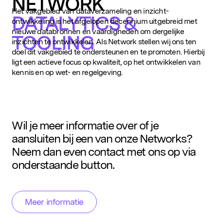
NETWORK
Het vakgebied van dataverzameling en inzicht-
DATALYTICS &
ontwikkeling is het afgelopen decennium uitgebreid met
nieuwe databronnen en vaardigheden om dergelijke
TOOLING
inzichten te ontwikkelen. Als Network stellen wij ons ten
doel dit vakgebied te ondersteunen en te promoten. Hierbij
ligt een actieve focus op kwaliteit, op het ontwikkelen van
kennis en op wet- en regelgeving.
Wil je meer informatie over of je
aansluiten bij een van onze Networks?
Neem dan even contact met ons op via
onderstaande button.
Meer informatie