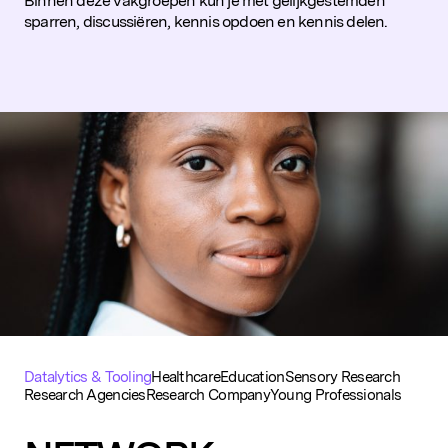
Binnen deze vakgroepen kun je met gelijkgestemden
sparren, discussiëren, kennis opdoen en kennis delen.
Populaire zoekopdrachten
Datalytics & Tooling
Healthcare
Education
Sensory Research
Research Agencies
Research Company
Young Professionals