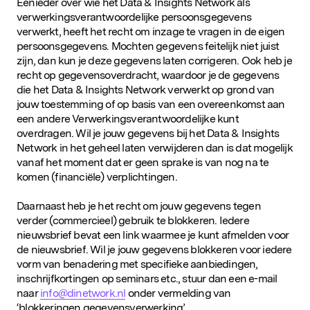
Eenieder over wie het Data & Insights Network als
verwerkingsverantwoordelijke persoonsgegevens
verwerkt, heeft het recht om inzage te vragen in de eigen
persoonsgegevens. Mochten gegevens feitelijk niet juist
zijn, dan kun je deze gegevens laten corrigeren. Ook heb je
recht op gegevensoverdracht, waardoor je de gegevens
die het Data & Insights Network verwerkt op grond van
jouw toestemming of op basis van een overeenkomst aan
een andere Verwerkingsverantwoordelijke kunt
overdragen. Wil je jouw gegevens bij het Data & Insights
Network in het geheel laten verwijderen dan is dat mogelijk
vanaf het moment dat er geen sprake is van nog na te
komen (financiële) verplichtingen.
Daarnaast heb je het recht om jouw gegevens tegen
verder (commercieel) gebruik te blokkeren. Iedere
nieuwsbrief bevat een link waarmee je kunt afmelden voor
de nieuwsbrief. Wil je jouw gegevens blokkeren voor iedere
vorm van benadering met specifieke aanbiedingen,
inschrijfkortingen op seminars etc., stuur dan een e-mail
naar
info@dinetwork.nl
onder vermelding van
‘blokkeringen gegevensverwerking’.