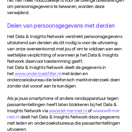
het niet meer noodzakelijk is voor de overige doelstellingen
om persoonsgegevens te bewaren, worden deze
verwijderd.
Delen van persoonsgegevens met derden
Het Data & Insights Network verstrekt persoonsgegevens
uitsluitend aan derden als dit nodig is voor de uitvoering
van onze overeenkomst met jou of om te voldoen aan een
Populaire zoekopdrachten
wettelijke verplichting of wanneer je het Data & Insights
Network daarvoor toestemming geeft.
het Data & Insights Network deelt de gegevens in
het
www.onderzoekfilter.nl
met leden en
onderzoeksbureau die telefonisch marktonderzoek doen
zonder dat vooraf aan te kondigen.
Als je jouw smartphone of andere randapparatuur tegen
passantentellingen heeft laten blokkeren bij het Data &
Insights Network via
www.tel-me-niet.nl
of
www.wifi-me-
niet.nl
deelt het Data & Insights Network deze gegevens
met leden en onderzoeksbureaus die passantentellingen
uitvoeren.