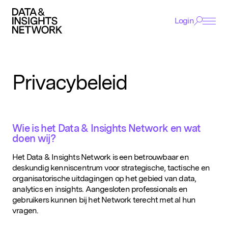
Login
Cookie Voorkeuren
Functioneel
ACADEMY
Functionele cookies zijn noodzakelijk voor het
functioneren van de website.
Privacybeleid
EVENTS
Analytisch
Deze helpen ons om het gebruik van de website te
AWARDS
analyseren en te verbeteren. De gegevens worden
geanonimiseerd verzameld.
Wie is het Data & Insights Network en wat
NETWERK
doen wij?
Tracking
EXPERTISE
Het Data & Insights Network is een betrouwbaar en
Deze worden gebruikt om je surfgedrag te volgen,
deskundig kenniscentrum voor strategische, tactische en
zodat we gepersonaliseerde content en
VACATURES
organisatorische uitdagingen op het gebied van data,
advertenties kunnen tonen.
analytics en insights. Aangesloten professionals en
gebruikers kunnen bij het Network terecht met al hun
NIEUWS
vragen.