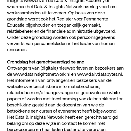
Insights Network en de Data & Insights Academy of
waarmee het Data & Insights Network overleg voert om
werkzaamheden uit te voeren. Op basis van deze
grondslag wordt ook het Register voor Permanente
Educatie bijgehouden en toegankelijk gemaakt,
relatiebeheer en de financiële administratie uitgevoerd.
Onder deze grondslag worden ook persoonsgegevens
verwerkt van personeelsleden in het kader van human
resources.
Grondslag het gerechtvaardigd belang
Ontvangers van (digitale) nieuwsbrieven en bezoekers aan
de www.datainsightsnetwork.nl en www.dailydatabytes.nl.
Het informeren van ontvangers en bezoekers van de
website over beschikbare informatiebrochures,
relatiebeheer en/of aangevraagde of gedownloade white
papers of worden met toestemming van de betrokkene ter
beschikking gesteld aan de docenten van wie de
betrokkene een cursus of evenement heeft bijgewoond.
Het Data & Insights Network heeft een gerechtvaardigd
belang om op deze wijze in contact te komen met
beroepsgroep en haar leden bestand te vergroten.