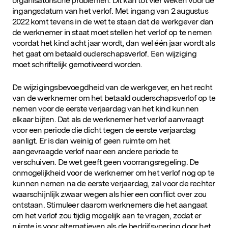
organisatorische problemen. Dit kan tot vier weken voor de
ingangsdatum van het verlof. Met ingang van 2 augustus
2022 komt tevens in de wet te staan dat de werkgever dan
de werknemer in staat moet stellen het verlof op te nemen
voordat het kind acht jaar wordt, dan wel één jaar wordt als
het gaat om betaald ouderschapsverlof. Een wijziging
moet schriftelijk gemotiveerd worden.
De wijzigingsbevoegdheid van de werkgever, en het recht
van de werknemer om het betaald ouderschapsverlof op te
nemen voor de eerste verjaardag van het kind kunnen
elkaar bijten. Dat als de werknemer het verlof aanvraagt
voor een periode die dicht tegen de eerste verjaardag
aanligt. Er is dan weinig of geen ruimte om het
aangevraagde verlof naar een andere periode te
verschuiven. De wet geeft geen voorrangsregeling. De
onmogelijkheid voor de werknemer om het verlof nog op te
kunnen nemen na de eerste verjaardag, zal voor de rechter
waarschijnlijk zwaar wegen als hier een conflict over zou
ontstaan. Stimuleer daarom werknemers die het aangaat
om het verlof zou tijdig mogelijk aan te vragen, zodat er
ruimte is voor alternatieven als de bedrijfsvoering door het