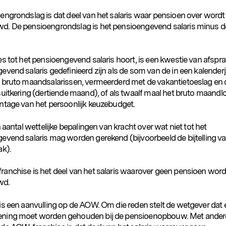
engrondslag is dat deel van het salaris waar pensioen over wordt
. De pensioengrondslag is het pensioengevend salaris minus 
​
s tot het pensioengevend salaris hoort, is een kwestie van afspra
vend salaris gedefinieerd zijn als de som van de in een kalenderj
 bruto maandsalarissen, vermeerderd met de vakantietoeslag en 
suitkering (dertiende maand), of als twaalf maal het bruto maandl
ntage van het persoonlijk keuzebudget.
n aantal wettelijke bepalingen van kracht over wat niet tot het
evend salaris mag worden gerekend (bijvoorbeeld de bijtelling v
ak).
anchise is het deel van het salaris waarover geen pensioen word
wd.
is een aanvulling op de AOW. Om die reden stelt de wetgever dat 
ning moet worden gehouden bij de pensioenopbouw. Met ander