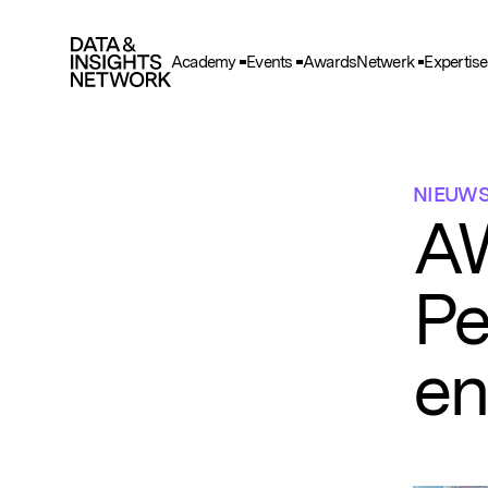
Academy
Events
Awards
Netwerk
Expertise
Cook
F
Functio
NIEUW
A
A
Deze he
gegeve
Pe
T
Deze wo
en adve
en