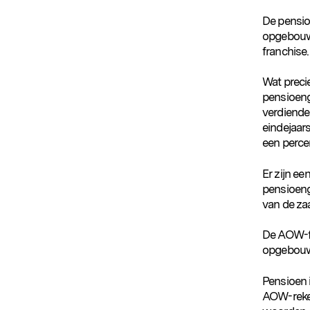
De pensio
opgebouwd
franchise. 
Wat precie
pensioenge
verdiende
eindejaar
een perce
Er zijn ee
pensioeng
van de za
De AOW-fr
Populaire zoekopdrachten
opgebou
Pensioen 
AOW-reke