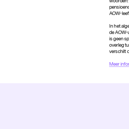
woorden: 
pensioeno
AOW-leefti
In het al
de AOW-ui
is geen s
overleg t
verschilt
Meer info