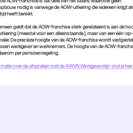
de AOW-franchise is dat deel van het salaris waarover geen
pbouw nodig is vanwege de AOW-uitkering die iedereen krijgt als
jd heeft bereikt.
gemeen geldt dat de AOW-franchise sterk gerelateerd is aan de ho
tkering (meestal voor een alleenstaande), maar van een één-op-
prake. De precieze hoogte van de AOW-franchise wordt vastgestel
ussen werkgever en werknemers. De hoogte van de AOW-franchi
 daarom per pensioenregeling.
rmatie over de afspraken met de AWVN Werkgeverslijn vind je hier