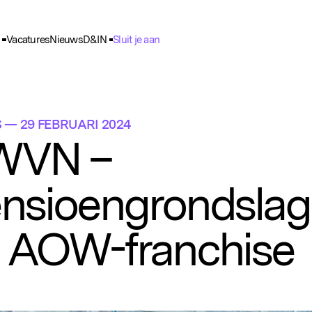
Vacatures
Nieuws
D&IN
Sluit je aan
ie Voorkeuren
unctioneel
nele cookies zijn noodzakelijk voor het functioneren van de website.
S
— 29 FEBRUARI 2024
nalytisch
WVN –
lpen ons om het gebruik van de website te analyseren en te verbeteren. 
ns worden geanonimiseerd verzameld.
nsioengrondslag
racking
rden gebruikt om je surfgedrag te volgen, zodat we gepersonaliseerde 
rtenties kunnen tonen.
 AOW-franchise