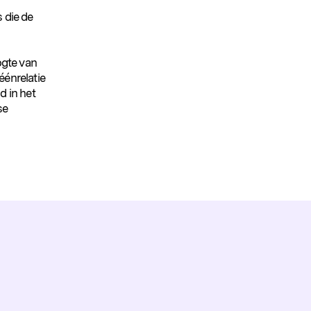
 die de
ogte van
éénrelatie
d in het
se