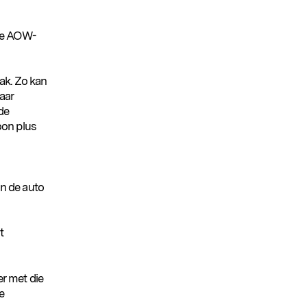
de AOW-
ak. Zo kan
aar
de
oon plus
an de auto
t
er met die
e