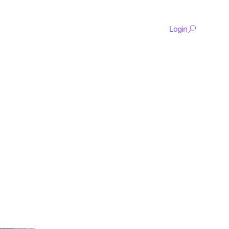
Login
De
content