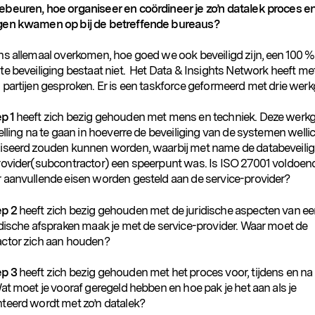
beuren, hoe organiseer en coördineer je zo’n datalek proces e
gen kwamen op bij de betreffende bureaus?
ns allemaal overkomen, hoe goed we ook beveiligd zijn, een 100 %
te beveiliging bestaat niet. Het Data & Insights Network heeft me
 partijen gesproken. Er is een taskforce geformeerd met drie wer
p 1
heeft zich bezig gehouden met mens en techniek. Deze werk
elling na te gaan in hoeverre de beveiliging van de systemen welli
iseerd zouden kunnen worden, waarbij met name de databeveiligi
rovider(subcontractor) een speerpunt was. Is ISO 27001 voldoen
 aanvullende eisen worden gesteld aan de service-provider?
p 2
heeft zich bezig gehouden met de juridische aspecten van ee
idische afspraken maak je met de service-provider. Waar moet de
ctor zich aan houden?
p 3
heeft zich bezig gehouden met het proces voor, tijdens en na
at moet je vooraf geregeld hebben en hoe pak je het aan als je
teerd wordt met zo’n datalek?