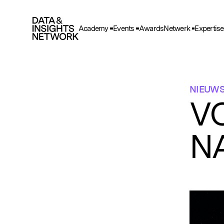
Academy
Events
Awards
Netwerk
Expertise
Cook
F
Functio
NIEUW
A
VO
Deze he
gegeve
N
T
Deze wo
en adve