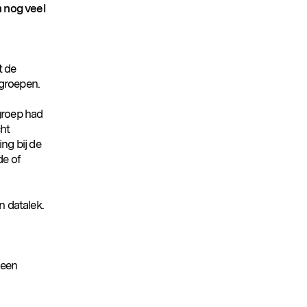
n nog veel
t de
kgroepen.
groep had
cht
ng bij de
de of
n datalek.
 een