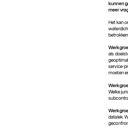
kunnen ge
meer vra
Het kan o
waterdich
betrokken
Werkgroe
als doelst
geoptimal
service-p
moeten er
Werkgroe
Welke jur
subcontra
Werkgroe
datalek. W
geconfron