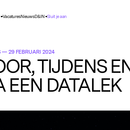
Vacatures
Nieuws
D&IN
Sluit je aan
ie Voorkeuren
unctioneel
nele cookies zijn noodzakelijk voor het functioneren van de website.
S
— 29 FEBRUARI 2024
nalytisch
OR, TIJDENS E
lpen ons om het gebruik van de website te analyseren en te verbeteren. 
ns worden geanonimiseerd verzameld.
A EEN DATALEK
racking
rden gebruikt om je surfgedrag te volgen, zodat we gepersonaliseerde 
rtenties kunnen tonen.