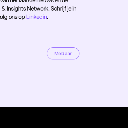
e van het laatste nieuws en de
 & Insights Network. Schrijf je in
volg ons op
Linkedin
.