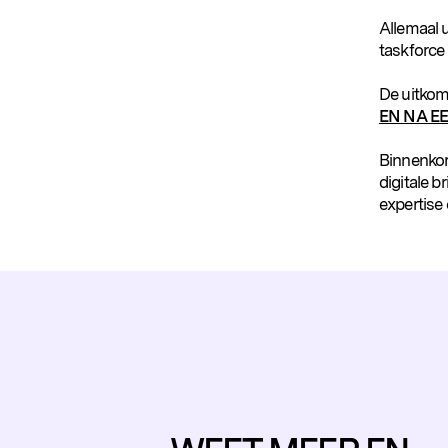
Allemaal u
taskforce
De uitkom
EN NA E
Populaire zoekopdrachten
Binnenkor
digitale 
expertise 