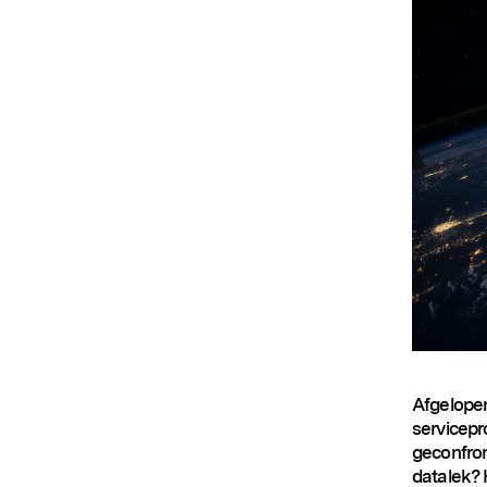
Afgelopen
servicepr
geconfron
datalek? 