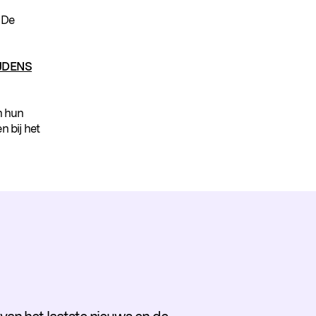
 De
IJDENS
n hun
n bij het