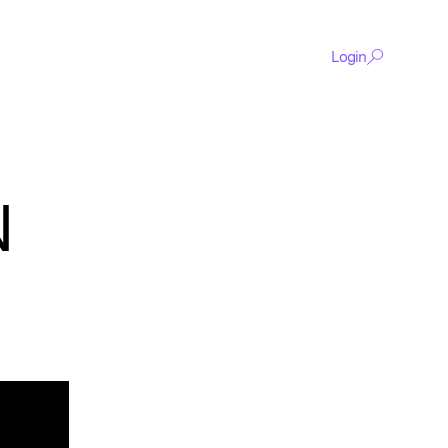
Login
N
De
content