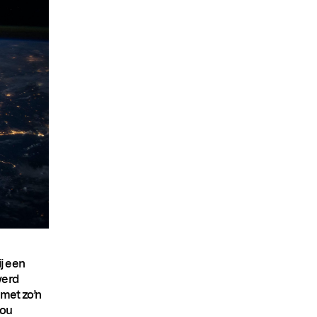
j een
werd
met zo’n
zou