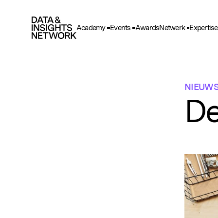
Academy
Events
Awards
Netwerk
Expertise
Cook
F
Functio
NIEUW
A
De
Deze he
gegeve
T
Deze wo
en adve