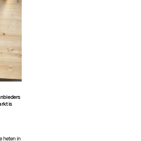
anbieders
rkt is
e heten in