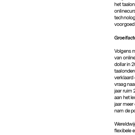
het taalon
onlinecur
technolog
voorgoed
Groeifac
Volgens 
van onlin
dollar in 
taalonderw
verklaard
vraag naa
jaar ruim 
aan het l
jaar meer 
nam de po
Wereldwij
flexibele 