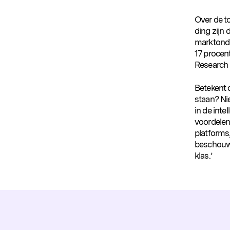
Over de to
ding zijn 
marktond
17 procen
Research 
Betekent 
staan? Nie
in de inte
voordelen
platforms
beschouwen
klas.’