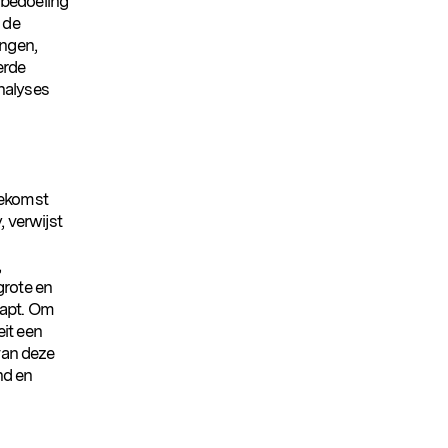
 bedoeling
 de
ingen,
erde
nalyses
oekomst
, verwijst
,
grote en
rapt. Om
eit een
van deze
nd en