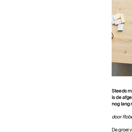
Steeds me
is de afg
nog lang 
door Robe
De groei v