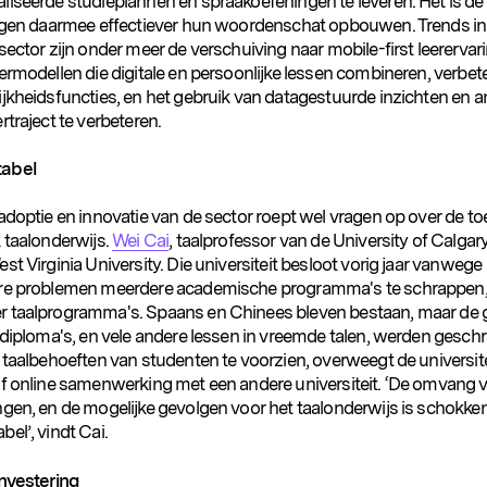
liseerde studieplannen en spraakoefeningen te leveren. Het is de
ingen daarmee effectiever hun woordenschat opbouwen. Trends in
sector zijn onder meer de verschuiving naar mobile-first leerervar
ermodellen die digitale en persoonlijke lessen combineren, verbet
ijkheidsfuncties, en het gebruik van datagestuurde inzichten en a
rtraject te verbeteren.
abel
 adoptie en innovatie van de sector roept wel vragen op over de t
 taalonderwijs.
Wei Cai
, taalprofessor van de University of Calgary
st Virginia University. Die universiteit besloot vorig jaar vanwege
re problemen meerdere academische programma's te schrappen
 taalprogramma's. Spaans en Chinees bleven bestaan, maar de 
aldiploma's, en vele andere lessen in vreemde talen, werden gesch
 taalbehoeften van studenten te voorzien, overweegt de universit
of online samenwerking met een andere universiteit. ‘De omvang 
ngen, en de mogelijke gevolgen voor het taalonderwijs is schokke
el’, vindt Cai.
investering