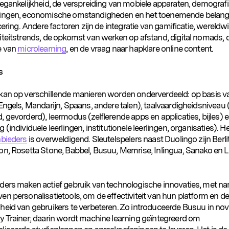
oegankelijkheid, de verspreiding van mobiele apparaten, demograf
vingen, economische omstandigheden en het toenemende belang
icering. Andere factoren zijn de integratie van gamificatie, wereldw
iteitstrends, de opkomst van werken op afstand, digital nomads, 
e van
microlearning
, en de vraag naar hapklare online content.
es
kan op verschillende manieren worden onderverdeeld: op basis v
Engels, Mandarijn, Spaans, andere talen), taalvaardigheidsniveau 
 gevorderd), leermodus (zelflerende apps en applicaties, bijles) 
 (individuele leerlingen, institutionele leerlingen, organisaties). H
bieders
is overweldigend. Sleutelspelers naast Duolingo zijn Berli
on, Rosetta Stone, Babbel, Busuu, Memrise, Inlingua, Sanako en L
ders maken actief gebruik van technologische innovaties, met 
n personalisatietools, om de effectiviteit van hun platform en de
heid van gebruikers te verbeteren. Zo introduceerde Busuu in n
y Trainer; daarin wordt machine learning geïntegreerd om