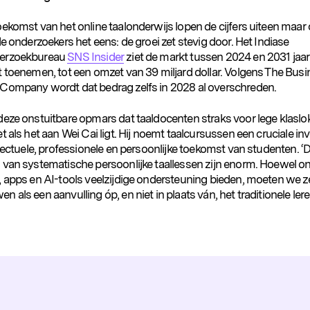
ekomst van het online taalonderwijs lopen de cijfers uiteen maar
de onderzoekers het eens: de groei zet stevig door. Het Indiase
erzoekbureau
SNS Insider
ziet de markt tussen 2024 en 2031 jaar
t toenemen, tot een omzet van 39 miljard dollar. Volgens The Bus
Company wordt dat bedrag zelfs in 2028 al overschreden.
deze onstuitbare opmars dat taaldocenten straks voor lege klaslo
t als het aan Wei Cai ligt. Hij noemt taalcursussen een cruciale in
llectuele, professionele en persoonlijke toekomst van studenten. ‘
 van systematische persoonlijke taallessen zijn enorm. Hoewel on
, apps en AI-tools veelzijdige ondersteuning bieden, moeten we z
 als een aanvulling óp, en niet in plaats ván, het traditionele lere