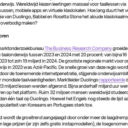
derwijs. Wereldwijd kiezen leerlingen massaal voor taallessen via
sussen, mobiele apps en virtuele klaslokalen. Hoe lang duurt het 
ie van Duolingo, Babbel en Rosetta Stone het aloude klaslokaalm
 overbodig maken?
toren
marktonderzoekbureau
The Business Research Company
groeide
e taalonderwijs tussen 2023 en 2024 met 20 procent: van bijna 16 
2023 tot zo’n 19 miljard in 2024. De grootste regionale markt voor o
ijs in 2023 was Azië-Pacific. De snelle groei van deze regio word
 door de toenemende internetpenetratie, stijgende onderwijsambit
r mondiale taalvaardigheden. Marktleider Duolingo
rapporteerde
d
23 miljard lessen werden afgerond. Bijna anderhalf miljard uur we
eren op het platform. Ruim 32 miljoen mensen wereldwijd studeer
dan één taal op Duolingo. Hoewel het Engels nog steeds de lijst a
pulariteit van Koreaans en Portugees sterk toe.
d wordt de groeitrend aangejaagd door onder meer de laagdrempe
en lage prijzen (er zijn zelfs gratis instapmodellen), de toegenomen