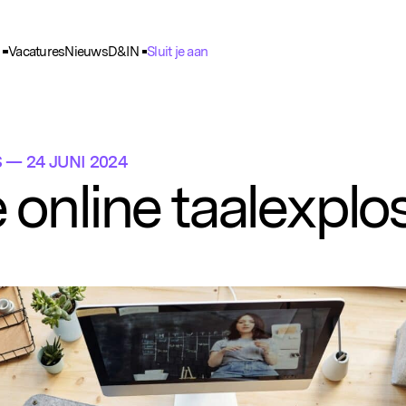
Vacatures
Nieuws
D&IN
Sluit je aan
ie Voorkeuren
unctioneel
nele cookies zijn noodzakelijk voor het functioneren van de website.
S
— 24 JUNI 2024
nalytisch
 online taalexplo
lpen ons om het gebruik van de website te analyseren en te verbeteren. 
ns worden geanonimiseerd verzameld.
racking
rden gebruikt om je surfgedrag te volgen, zodat we gepersonaliseerde 
rtenties kunnen tonen.