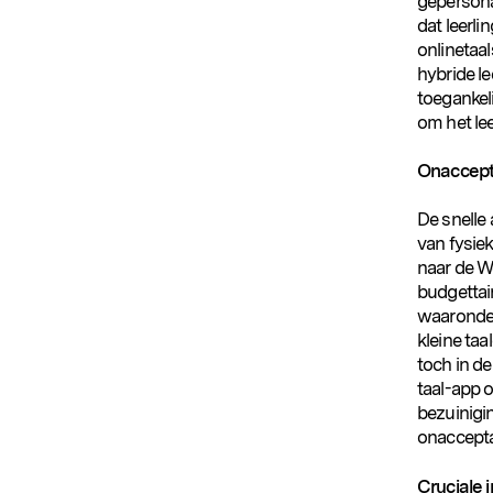
gepersona
dat leerl
onlinetaal
hybride le
toegankel
om het lee
Onaccept
Populaire zoekopdrachten
De snelle
van fysiek
naar de We
budgettai
waaronder
kleine ta
toch in de
taal-app 
bezuinigi
onacceptab
Cruciale 