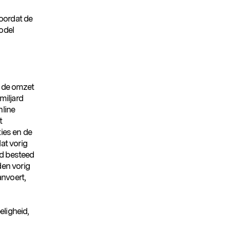
voordat de
odel
 de omzet
miljard
nline
t
ies en de
at vorig
rd besteed
den vorig
anvoert,
ligheid,