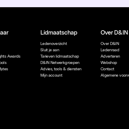
naar
Lidmaatschap
Over D&IN
Ledenoverzicht
Over D&IN
Sluit je aan
Ledenraad
ights Awards
Tarieven lidmaatschap
Adverteren
ools
D&IN Netwerkgroepen
Webshop
Bytes
Advies, tools & diensten
Contact
Mijn account
Algemene voor