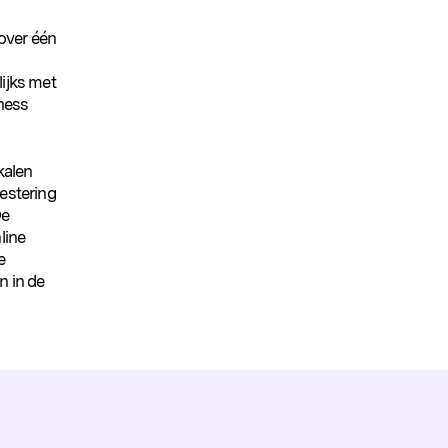
 over één
lijks met
iness
kalen
vestering
De
line
e
n in de