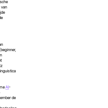
ische
 van
ijde
de
an
(beginner,
en
et
tz
inguistica
name
AI
-
ovember de