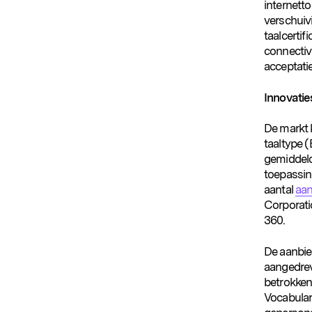
internett
verschui
taalcertif
connectiv
acceptati
Innovati
De markt 
taaltype (
gemiddeld,
toepassing
aantal
aan
Corporati
360.
De aanbie
aangedreve
betrokken
Vocabular