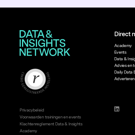
Direct 
Academy
Events
Data & Ins
Advies en t
Daily Data 
Adverteren
Privacybeleid
Voorwaarden trainingen en events
Klachtenreglement Data & Insights
Academy