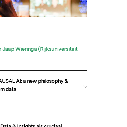
Jaap Wieringa (Rijksuniversiteit
CAUSAL AI: a new philosophy &
om data
Data & Insights als cruciaal