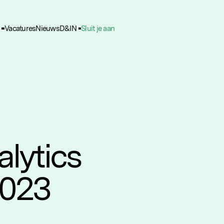
Vacatures
Nieuws
D&IN
Sluit je aan
ie Voorkeuren
unctioneel
nele cookies zijn noodzakelijk voor het functioneren van de website.
nalytisch
lpen ons om het gebruik van de website te analyseren en te verbeteren. 
ns worden geanonimiseerd verzameld.
racking
lytics
rden gebruikt om je surfgedrag te volgen, zodat we gepersonaliseerde 
rtenties kunnen tonen.
2023