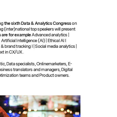
ng
the sixth Data & Analytics Congress
on
ng (inter)national top speakers will present
s are for example
Advanced analytics |
rtificial Intelligence (AI) | Ethical AI I
 brand tracking I | Social media analytics |
xt in CX/UX .
ic, Data specialists, Onlinemarketers, E-
iness translators and managers, Digital
ptimization teams and Product owners.