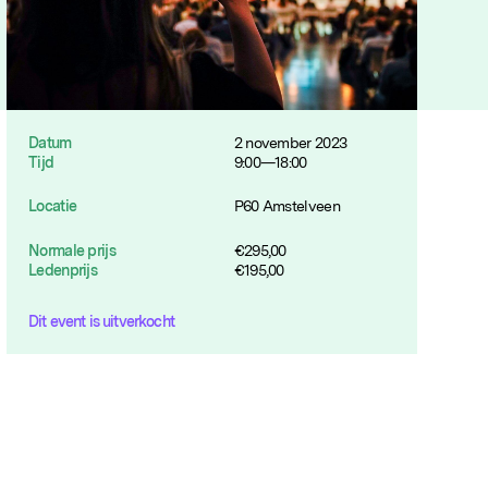
Datum
2 november 2023
Tijd
9:00—18:00
Locatie
P60 Amstelveen
Normale prijs
€
295,00
Ledenprijs
€
195,00
Dit event is uitverkocht