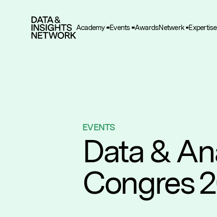
Academy
Events
Awards
Netwerk
Expertise
Cook
F
Functio
A
Deze he
gegeve
EVENTS
T
Data & Ana
Deze wo
en adve
Congres 