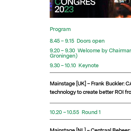
Program
8.45 – 9.15 Doors open
9.20 – 9.30 Welcome by Chairman 
Groningen)
9.30 – 10.10 Keynote
Mainstage [UK] – Frank Buckler: 
technology to create better ROI fr
10.20 – 10.55 Round 1
Mainstage [NL] – Centraal Beheer: 