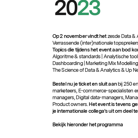
betrekking tot
het congres
kun je bij hem
terecht.
Op 2 november vindt het
zesde Data & 
Verrassende (inter)nationale topsprekers 
Topics die tijdens het event aan bod k
Algoritme & standards | Analytische tools | 
Dashboarding | Marketing Mix Modelling &
The Science of Data & Analytics & Up N
Bestel nu je ticket en sluit aan
bij 250 en
marketeers, E-commerce-specialisten en
managers, Digital data-managers, Manag
Product owners.
Het event is tevens ge
je internationale collega’s uit om deel 
Bekijk hieronder het programma