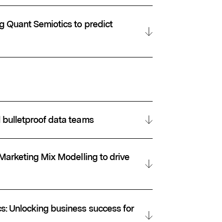
ng Quant Semiotics to predict
alect)
d bulletproof data teams
t Marketing Mix Modelling to drive
s: Unlocking business success for