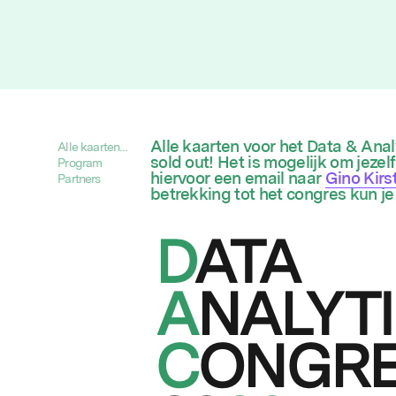
Alle kaarten voor het Data & Anal
Alle kaarten
sold out! Het is mogelijk om jezelf
voor het Data
Program
hiervoor een email naar
Gino Kirs
& Analytics
Partners
betrekking tot het congres kun je 
Congres 2023
zijn op, we're
sold out! Het
is mogelijk om
jezelf op de
reservelijst te
plaatsen.
Stuur hiervoor
een email
naar Gino
Kirsten. Ook
voor andere
vragen met