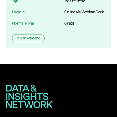
Tijd
16:00—16:45
Locatie
Online via WebinarGeek
Populaire zoekopdrachten
Normale prijs
Gratis
In winkelmand