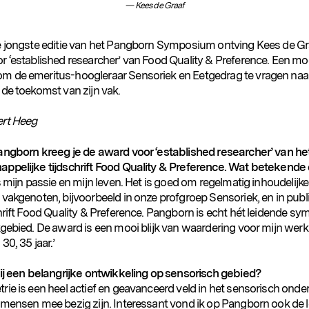
Kees de Graaf
e jongste editie van het Pangborn Symposium ontving Kees de Gr
r ‘established researcher’ van Food Quality & Preference. Een mo
 de emeritus-hoogleraar Sensoriek en Eetgedrag te vragen naa
 de toekomst van zijn vak.
rt Heeg
angborn kreeg je de award voor ‘established researcher’ van he
ppelijke tijdschrift Food Quality & Preference. Wat betekende
s mijn passie en mijn leven. Het is goed om regelmatig inhoudelijke
vakgenoten, bijvoorbeeld in onze profgroep Sensoriek, en in publi
chrift Food Quality & Preference. Pangborn is echt hét leidende s
kgebied. De award is een mooi blijk van waardering voor mijn werk
30, 35 jaar.’
jij een belangrijke ontwikkeling op sensorisch gebied?
rie is een heel actief en geavanceerd veld in het sensorisch onde
 mensen mee bezig zijn. Interessant vond ik op Pangborn ook de 