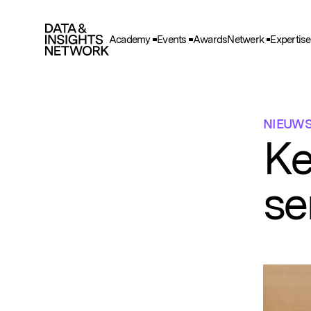
Academy
Events
Awards
Netwerk
Expertise
Cook
F
Functio
NIEUW
A
Ke
Deze he
gegeve
se
T
Deze wo
en adve