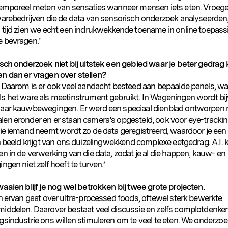
temporeel meten van sensaties wanneer mensen iets eten. Vroeger
warebedrijven die de data van sensorisch onderzoek analyseerden
 tijd zien we echt een indrukwekkende toename in online toepas
 bevragen.’
isch onderzoek niet bij uitstek een gebied waar je beter gedrag 
n dan er vragen over stellen?
. Daarom is er ook veel aandacht besteed aan bepaalde panels, waa
s het ware als meetinstrument gebruikt. In Wageningen wordt bi
aar kauwbewegingen. Er werd een speciaal dienblad ontworpen
en eronder en er staan camera’s opgesteld, ook voor eye-trackin
die iemand neemt wordt zo de data geregistreerd, waardoor je een
h beeld krijgt van ons duizelingwekkend complexe eetgedrag. A.I. k
n in de verwerking van die data, zodat je al die happen, kauw- en
ngen niet zelf hoeft te turven.’
waaien blijf je nog wel betrokken bij twee grote projecten.
én ervan gaat over ultra-processed foods, oftewel sterk bewerkte
iddelen. Daarover bestaat veel discussie en zelfs complotdenken
gsindustrie ons willen stimuleren om te veel te eten. We onderzoe