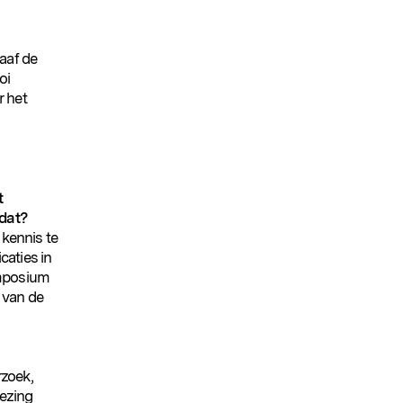
aaf de
oi
r het
t
 dat?
 kennis te
caties in
ymposium
 van de
rzoek,
lezing