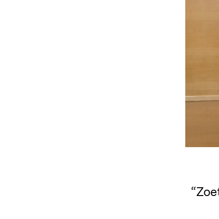
“Zoet