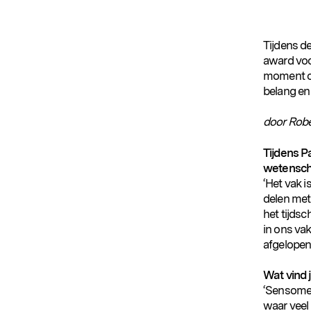
Tijdens d
award voo
moment om
belang en
door Robe
Tijdens P
wetenscha
‘Het vak i
delen met 
het tijds
in ons va
afgelopen 
Wat vind 
‘Sensomet
waar veel