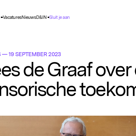
Vacatures
Nieuws
D&IN
Sluit je aan
ie Voorkeuren
unctioneel
nele cookies zijn noodzakelijk voor het functioneren van de website.
S
— 19 SEPTEMBER 2023
nalytisch
es de Graaf over
lpen ons om het gebruik van de website te analyseren en te verbeteren. 
ns worden geanonimiseerd verzameld.
nsorische toeko
racking
rden gebruikt om je surfgedrag te volgen, zodat we gepersonaliseerde 
rtenties kunnen tonen.