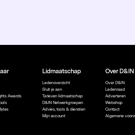
naar
Lidmaatschap
Over D&IN
Ledenoverzicht
Over D&IN
Sluit je aan
Ledenraad
ights Awards
Tarieven lidmaatschap
Adverteren
ools
D&IN Netwerkgroepen
Webshop
Bytes
Advies, tools & diensten
Contact
Mijn account
Algemene voor