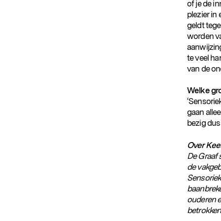
of je de i
Populaire zoekopdrachten
plezier in
geldt tege
worden va
aanwijzing
te veel ha
van de ond
Welke gro
‘Sensorie
gaan alle
bezig dus 
Over Kee
De Graaf 
de vakgeb
Sensoriek
baanbreke
ouderen et
betrokken 