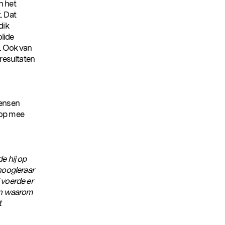
n het
. Dat
dik
lide
t. Ook van
 resultaten
Mensen
lop mee
e hij op
hoogleraar
 voerde er
en waarom
t