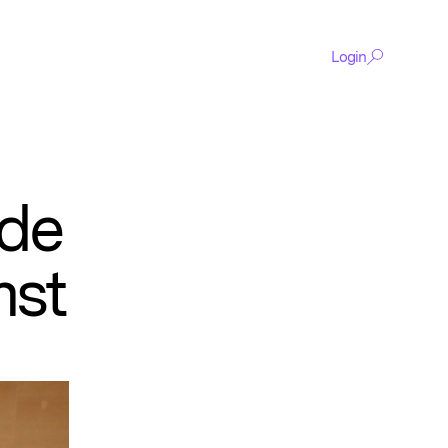
Login
 de
De
mst
content