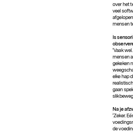
over het 
veel soft
afgelopen
mensen te
Is sensor
observere
‘Vaak wel
mensen al
gekeken n
weegschal
elke hap 
realistisc
gaan spele
slikbewegi
Na je afz
‘Zeker. E
voedingsm
de voedin