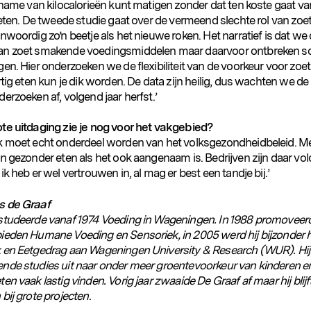
nname van kilocalorieën kunt matigen zonder dat ten koste gaat va
 eten. De tweede studie gaat over de vermeend slechte rol van zoet
nwoordig zo’n beetje als het nieuwe roken. Het narratief is dat we 
n zoet smakende voedingsmiddelen maar daarvoor ontbreken so
en. Hier onderzoeken we de flexibiliteit van de voorkeur voor zoe
rtig eten kun je dik worden. De data zijn heilig, dus wachten we de
erzoeken af, volgend jaar herfst.’
te uitdaging zie je nog voor het vakgebied?
k moet echt onderdeel worden van het volksgezondheidbeleid. 
en gezonder eten als het ook aangenaam is. Bedrijven zijn daar vo
ik heb er wel vertrouwen in, al mag er best een tandje bij.’
s de Graaf
studeerde vanaf 1974 Voeding in Wageningen. In 1988 promoveerd
ieden Humane Voeding en Sensoriek, in 2005 werd hij bijzonder 
 en Eetgedrag aan Wageningen University & Research (WUR). Hij
nde studies uit naar onder meer groentevoorkeur van kinderen 
en vaak lastig vinden. Vorig jaar zwaaide De Graaf af maar hij blijf
bij grote projecten
.