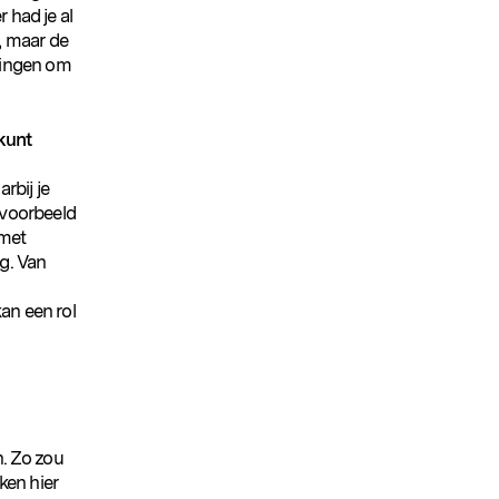
 had je al
, maar de
singen om
kunt
rbij je
jvoorbeeld
 met
g. Van
an een rol
. Zo zou
ken hier