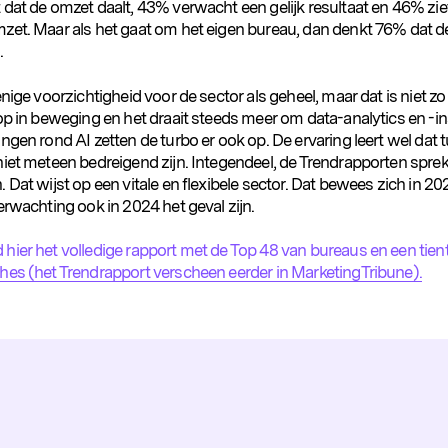
 dat de omzet daalt, 43% verwacht een gelijk resultaat en 46% zie
zet. Maar als het gaat om het eigen bureau, dan denkt 76% dat 
.
enige voorzichtigheid voor de sector als geheel, maar dat is niet zo
op in beweging en het draait steeds meer om data-analytics en -in
ngen rond AI zetten de turbo er ook op. De ervaring leert wel dat 
niet meteen bedreigend zijn. Integendeel, de Trendrapporten spre
 Dat wijst op een vitale en flexibele sector. Dat bewees zich in 20
erwachting ook in 2024 het geval zijn.
hier het volledige rapport met de Top 48 van bureaus en een tient
hes (het Trendrapport verscheen eerder in MarketingTribune).