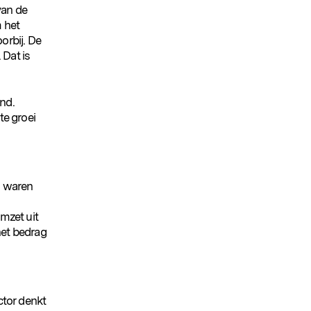
van de
 het
orbij. De
 Dat is
end.
te groei
1 waren
mzet uit
het bedrag
ctor denkt