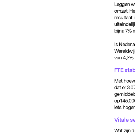
Leggen we 
omzet. He
resultaat 
uiteindeli
bijna 7% 
Is Nederla
Wereldwij
van 4,3%.
FTE stab
Met hoeve
dat er 3.0
gemiddeld
op 145.000
iets hoger
Vitale s
Wat zijn 