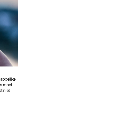
appelijke
es moet
t niet
.