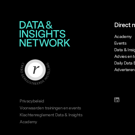
Direct 
Academy
Events
Data & Ins
Advies en t
Daily Data 
Adverteren
Privacybeleid
Voorwaarden trainingen en events
Klachtenreglement Data & Insights
Academy
hier