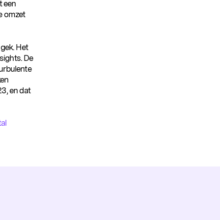
t een
de omzet
 gek. Het
sights. De
turbulente
ken
23, en dat
al