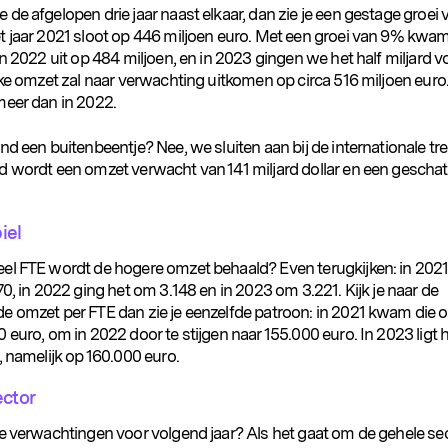
de afgelopen drie jaar naast elkaar, dan zie je een gestage groei 
t jaar 2021 sloot op 446 miljoen euro. Met een groei van 9% kwam
in 2022 uit op 484 miljoen, en in 2023 gingen we het half miljard vo
jke omzet zal naar verwachting uitkomen op circa 516 miljoen euro.
meer dan in 2022.
nd een buitenbeentje? Nee, we sluiten aan bij de internationale tr
d wordt een omzet verwacht van 141 miljard dollar en een geschat
iel
el FTE wordt de hogere omzet behaald? Even terugkijken: in 202
70, in 2022 ging het om 3.148 en in 2023 om 3.221. Kijk je naar de
e omzet per FTE dan zie je eenzelfde patroon: in 2021 kwam die o
 euro, om in 2022 door te stijgen naar 155.000 euro. In 2023 ligt 
, namelijk op 160.000 euro.
ector
de verwachtingen voor volgend jaar? Als het gaat om de gehele se