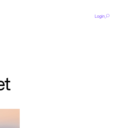
Login
De
et
content