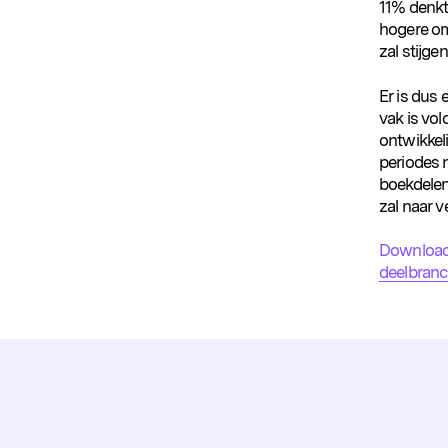
11% denkt
hogere om
zal stijgen
Er is dus 
vak is vol
ontwikkeli
Populaire zoekopdrachten
periodes 
boekdelen.
zal naar v
Download 
deelbranc