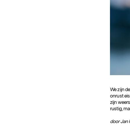
We zijn de
onrust ei
zijn weers
rustig, ma
door Jan