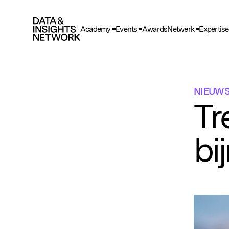
Academy
Events
Awards
Netwerk
Expertise
Cook
F
Functio
NIEUW
A
Tr
Deze he
gegeve
bi
T
Deze wo
en adve