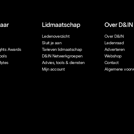
naar
Lidmaatschap
Over D&IN
Ledenoverzicht
Over D&IN
Sluit je aan
Ledenraad
ights Awards
Tarieven lidmaatschap
Adverteren
ools
D&IN Netwerkgroepen
Webshop
Bytes
Advies, tools & diensten
Contact
Mijn account
Algemene voor