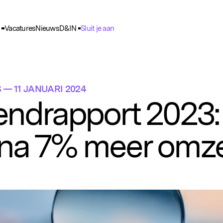
Vacatures
Nieuws
D&IN
Sluit je aan
ie Voorkeuren
unctioneel
nele cookies zijn noodzakelijk voor het functioneren van de website.
S
— 11 JANUARI 2024
nalytisch
endrapport 2023:
lpen ons om het gebruik van de website te analyseren en te verbeteren. 
ns worden geanonimiseerd verzameld.
jna 7% meer omz
racking
rden gebruikt om je surfgedrag te volgen, zodat we gepersonaliseerde 
rtenties kunnen tonen.