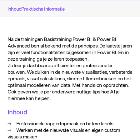
D&IN
Inhoud
Praktische informatie
SLUIT JE AAN
Na de trainingen Basistraining Power BI & Power BI
Advanced ben al bekend met de principes. De laatste jaren
zijn er veel functionaliteiten bijgekomen in Power BI. En in
deze training ga je ze leren toepassen.
Zo leer je dashboards efficiënter en professioneler
bouwen. We duiken in de nieuwste visualisaties, verbeterde
opmaak, visual calculations, slimme filtertechnieken en het
optimaal modelleren van data. Met hands-on opdrachten.
Ook geven we je per onderwerp nuttige tips hoe AI je
hiermee kan helpen.
Inhoud
Onze organisatie heeft recht op BTW-
Professionele rapportopmaak en betere labels
vrijstelling
Werken met de nieuwste visuals en eigen custom
visuals maken
Ik wil me inschrijven voor de D&IN