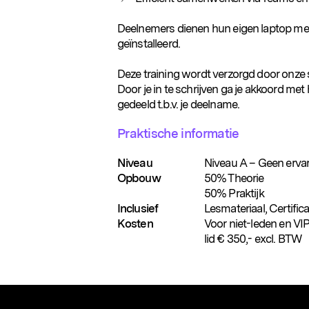
Deelnemers dienen hun eigen laptop me
geïnstalleerd.
Deze training wordt verzorgd door onz
Door je in te schrijven ga je akkoord me
Populaire zoekopdrachten
gedeeld t.b.v. je deelname.
Praktische informatie
Niveau
Niveau A – Geen erva
Opbouw
50% Theorie
50% Praktijk
Inclusief
Lesmateriaal, Certific
Kosten
Voor niet-leden en V
lid € 350,- excl. BTW