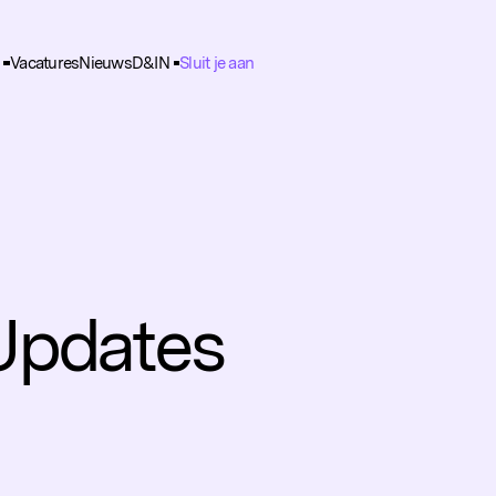
Vacatures
Nieuws
D&IN
Sluit je aan
ie Voorkeuren
g
unctioneel
nele cookies zijn noodzakelijk voor het functioneren van de website.
nalytisch
lpen ons om het gebruik van de website te analyseren en te verbeteren. 
ns worden geanonimiseerd verzameld.
racking
Updates
rden gebruikt om je surfgedrag te volgen, zodat we gepersonaliseerde 
rtenties kunnen tonen.