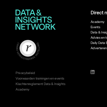
Direct 
Academy
Events
Data & Ins
Advies en t
Daily Data 
Adverteren
Privacybeleid
Voorwaarden trainingen en events
Klachtenreglement Data & Insights
Academy
hier