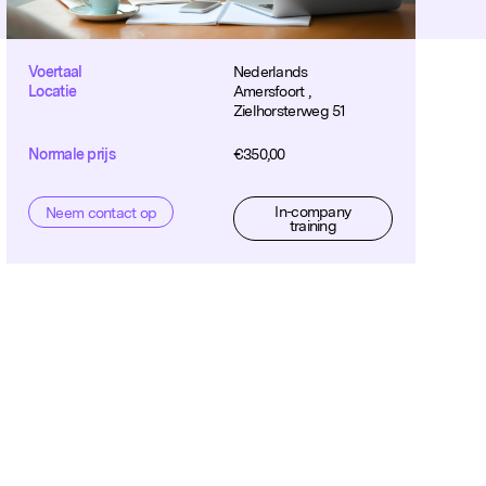
Voertaal
Nederlands
Locatie
Amersfoort ,
Zielhorsterweg 51
Normale prijs
€
350,00
In-company
Neem contact op
training