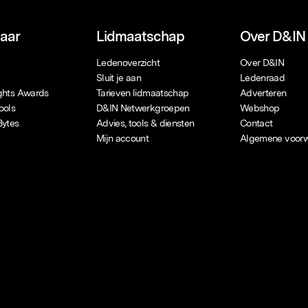
naar
Lidmaatschap
Over D&IN
Ledenoverzicht
Over D&IN
Sluit je aan
Ledenraad
ights Awards
Tarieven lidmaatschap
Adverteren
ools
D&IN Netwerkgroepen
Webshop
Bytes
Advies, tools & diensten
Contact
Mijn account
Algemene voor