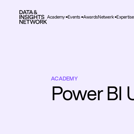
Academy
Events
Awards
Netwerk
Expertise
Cook
Aanvraag in Company trainin
F
Functio
Power BI Updates
A
Deze he
gegeve
ACADEMY
T
Power BI 
Deze wo
en adve