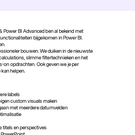
I & Power BI Advanced ben al bekend met
l functionaliteiten bijgekomen in Power BI.
en.
ofessioneler bouwen. We duiken in de nieuwste
calculations, slimme filtertechnieken en het
s-on opdrachten. Ook geven we je per
 kan helpen.
BTW-vrijstelling
ere labels
&IN nieuwsbrief
eigen custom visuals maken
gaan met meerdere datumvelden
timalisatie
titels en perspectives
n PowerPoint