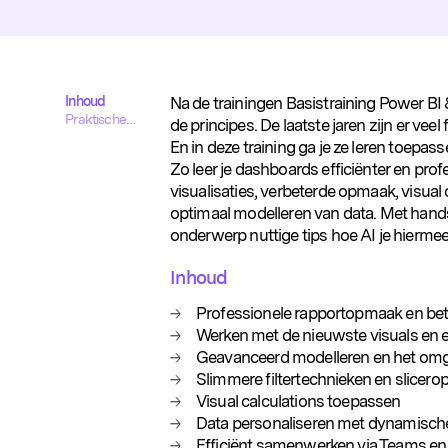
Inhoud
Na de trainingen Basistraining Power B
Praktische
de principes. De laatste jaren zijn er vee
informatie
En in deze training ga je ze leren toepass
Zo leer je dashboards efficiënter en pr
visualisaties, verbeterde opmaak, visual 
optimaal modelleren van data. Met hand
onderwerp nuttige tips hoe AI je hiermee
Inhoud
Onze organisatie heeft recht op 
Professionele rapportopmaak en bet
Ik wil me inschrijven voor de D
Werken met de nieuwste visuals en 
Geavanceerd modelleren en het om
Slimmere filtertechnieken en slicerop
Visual calculations toepassen
Data personaliseren met dynamische 
Efficiënt samenwerken via Teams e