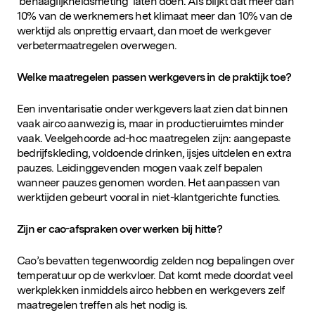
‘behaaglijkheidsmeting’ laten doen. Als blijkt dat meer dan
10% van de werknemers het klimaat meer dan 10% van de
werktijd als onprettig ervaart, dan moet de werkgever
verbetermaatregelen overwegen.
Welke maatregelen passen werkgevers in de praktijk toe?
Een inventarisatie onder werkgevers laat zien dat binnen
vaak airco aanwezig is, maar in productieruimtes minder
vaak. Veelgehoorde ad-hoc maatregelen zijn: aangepaste
bedrijfskleding, voldoende drinken, ijsjes uitdelen en extra
pauzes. Leidinggevenden mogen vaak zelf bepalen
wanneer pauzes genomen worden. Het aanpassen van
Populaire zoekopdrachten
werktijden gebeurt vooral in niet-klantgerichte functies.
Zijn er cao-afspraken over werken bij hitte?
Cao’s bevatten tegenwoordig zelden nog bepalingen over
temperatuur op de werkvloer. Dat komt mede doordat veel
werkplekken inmiddels airco hebben en werkgevers zelf
maatregelen treffen als het nodig is.