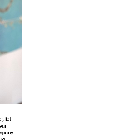
 liet
 van
Company
erd