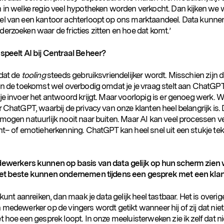
n in welke regio veel hypotheken worden verkocht. Dan kijken w
el van een kantoor achterloopt op ons marktaandeel. Data kunne
erzoeken waar de fricties zitten en hoe dat komt.’
 speelt AI bij Centraal Beheer?
 dat de
tooling
steeds gebruiksvriendelijker wordt. Misschien zijn d
 in de toekomst wel overbodig omdat je je vraag stelt aan ChatGP
je invoer het antwoord krijgt. Maar voorlopig is er genoeg werk. Wi
r ChatGPT, waarbij de privacy van onze klanten heel belangrijk is. 
 mogen natuurlijk nooit naar buiten. Maar AI kan veel processen v
nt– of emotieherkenning. ChatGPT kan heel snel uit een stukje tek
dewerkers kunnen op basis van data gelijk op hun scherm zien
het beste kunnen ondernemen tijdens een gesprek met een klan
t kunt aanreiken, dan maak je data gelijk heel tastbaar. Het is overig
 medewerker op de vingers wordt getikt wanneer hij of zij dat niet
t hoe een gesprek loopt. In onze meeluisterweken zie ik zelf dat ni