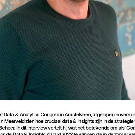
et Data & Analytics Congres in Amstelveen, afgelopen november,
n Meerveld zien hoe cruciaal data & insights zijn in de strategie
Beheer. In dit interview vertelt hij wat het betekende om als ‘
aar’ de Data & Insights Award 2023 te winnen die in de zomer w