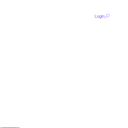
Login
De
content