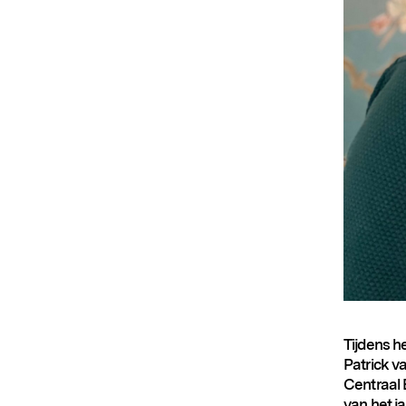
Tijdens h
Patrick va
Centraal 
van het j