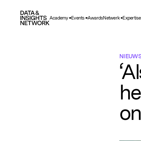
Academy
Events
Awards
Netwerk
Expertise
Cook
F
Functio
NIEUW
A
‘A
Deze he
gegeve
he
T
Deze wo
en adve
on