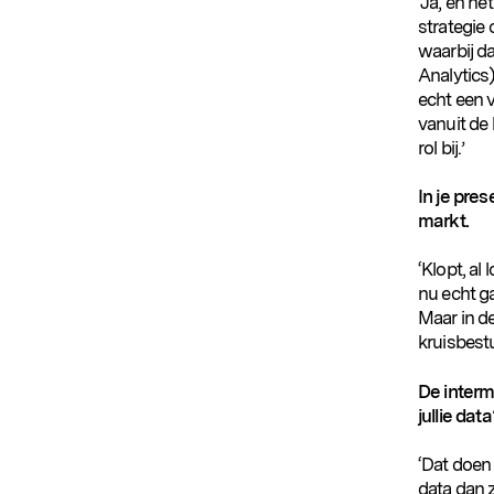
‘Ja, en h
strategie
waarbij d
Analytics
echt een v
vanuit de h
rol bij.’
In je pres
markt.
‘Klopt, al
nu echt g
Maar in d
kruisbestu
De interm
jullie data
Populaire zoekopdrachten
‘Dat doen
data dan 