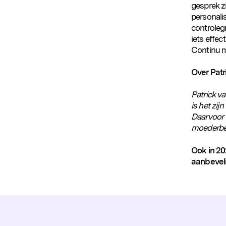
gesprek zi
personali
controlegr
iets effec
Continu m
Over Patr
Patrick v
is het zij
Daarvoor w
moederbedr
Ook in 20
aanbeveli