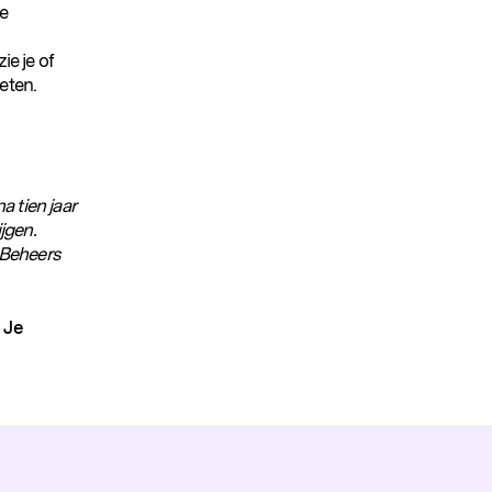
le
ie je of
meten.
a tien jaar
jgen.
l Beheers
 Je