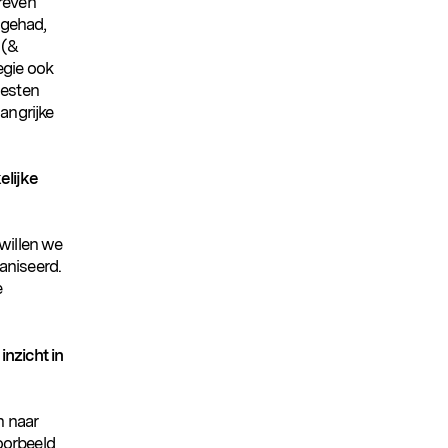
dreven
 gehad,
 (&
egie ook
oesten
langrijke
elijke
 willen we
aniseerd.
e
inzicht in
n naar
oorbeeld