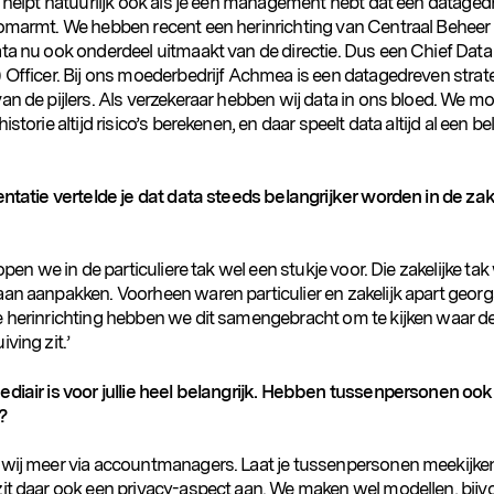
et helpt natuurlijk ook als je een management hebt dat een datage
 omarmt. We hebben recent een herinrichting van Centraal Beheer
ata nu ook onderdeel uitmaakt van de directie. Dus een Chief Data
) Officer. Bij ons moederbedrijf Achmea is een datagedreven strat
an de pijlers. Als verzekeraar hebben wij data in ons bloed. We m
istorie altijd risico’s berekenen, en daar speelt data altijd al een be
entatie vertelde je dat data steeds belangrijker worden in de zak
 lopen we in de particuliere tak wel een stukje voor. Die zakelijke tak
aan aanpakken. Voorheen waren particulier en zakelijk apart georg
e herinrichting hebben we dit samengebracht om te kijken waar d
iving zit.’
ediair is voor jullie heel belangrijk. Hebben tussenpersonen ook 
?
 wij meer via accountmanagers. Laat je tussenpersonen meekijke
zit daar ook een privacy-aspect aan. We maken wel modellen, bijv