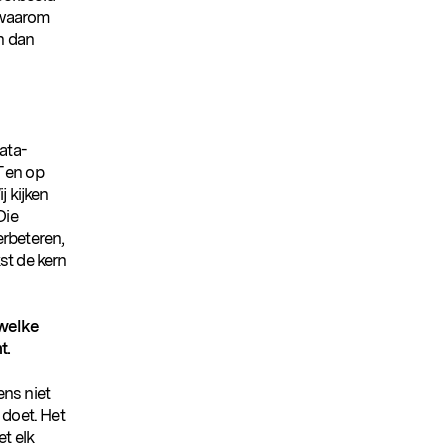
e waarom
n dan
ata-
T en op
j kijken
Die
erbeteren,
st de kern
 welke
t.
ens niet
 doet. Het
et elk