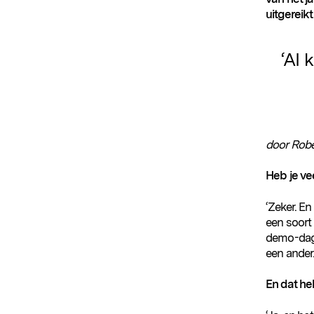
uitgereikt
‘AI 
door Robe
Heb je ve
‘Zeker. E
een soort
demo-dage
een ander.
En dat he