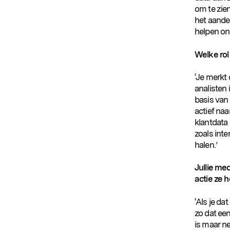
om te zie
het aande
helpen ond
Welke rol
‘Je merkt
analisten
basis van 
actief naa
klantdata
zoals inte
halen.’
Jullie me
actie ze 
‘Als je da
zo dat een
is maar ne