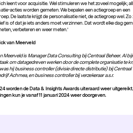
ch leent voor acquisitie. Wel stimuleren we het zoveel mogelijk; al
satie-acties worden gemeten. We bepalen een actiegroep en een
oep. De laatste krijgt de personalisatie niet, de actiegroep wel. Zo z
tief is of dat je iets anders moet verzinnen. Dat wordt elke dag ge
eten, verbeteren en weer meten.’
ick van Meerveld
an Meerveld
is Manager Data Consulting bij Centraal Beheer. Al bijn
n taak om datagedreven werken door de complete organisatie te kri
as hij business controller (divisie directe distributie) bij Centraa
ijf Achmea, en business controller bij verzekeraar a.s.r.
24 worden de Data & Insights Awards uiteraard weer uitgereikt.
ngen kun je vanaf 11 januari 2024 weer doorgeven.