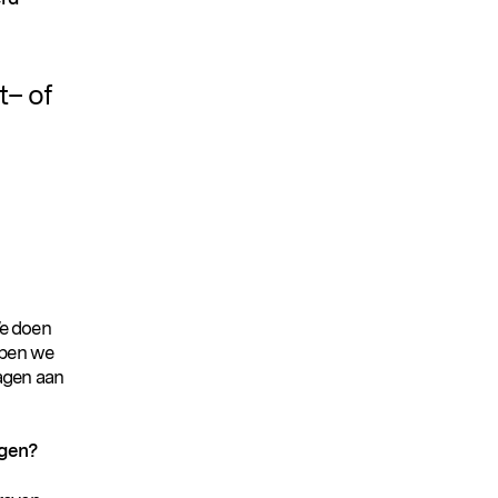
t– of
We doen
bben we
agen aan
jgen?