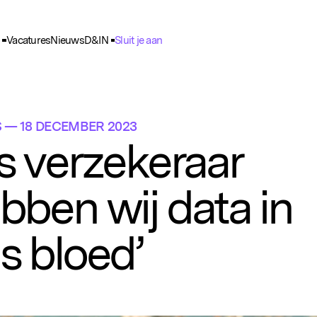
Vacatures
Nieuws
D&IN
Sluit je aan
ie Voorkeuren
unctioneel
nele cookies zijn noodzakelijk voor het functioneren van de website.
S
— 18 DECEMBER 2023
nalytisch
ls verzekeraar
lpen ons om het gebruik van de website te analyseren en te verbeteren. 
ns worden geanonimiseerd verzameld.
bben wij data in
racking
rden gebruikt om je surfgedrag te volgen, zodat we gepersonaliseerde 
rtenties kunnen tonen.
s bloed’