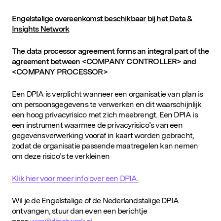
D&IN
Engelstalige overeenkomst beschikbaar bij het Data &
SLUIT JE AAN
Insights Network
The data processor agreement forms an integral part of the
agreement between <COMPANY CONTROLLER> and
<COMPANY PROCESSOR>
Een DPIA is verplicht wanneer een organisatie van plan is
om persoonsgegevens te verwerken en dit waarschijnlijk
een hoog privacyrisico met zich meebrengt. Een DPIA is
een instrument waarmee de privacyrisico’s van een
gegevensverwerking vooraf in kaart worden gebracht,
zodat de organisatie passende maatregelen kan nemen
om deze risico’s te verkleinen
Klik hier voor meer info over een DPIA.
Wil je de Engelstalige of de Nederlandstalige DPIA
ontvangen, stuur dan even een berichtje