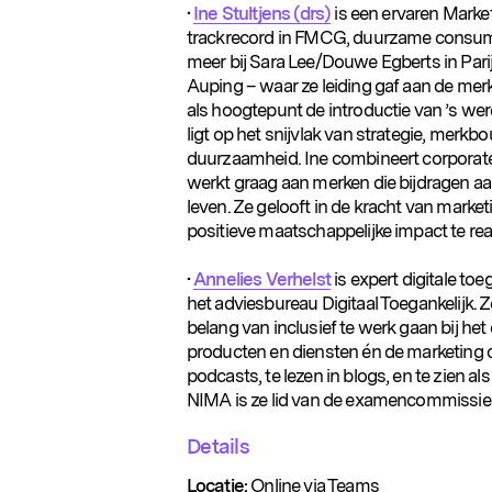
•
Ine Stultjens (drs)
is een ervaren Marke
trackrecord in FMCG, duurzame consume
meer bij Sara Lee/Douwe Egberts in Parij
Auping – waar ze leiding gaf aan de merk
als hoogtepunt de introductie van ’s were
ligt op het snijvlak van strategie, merkbo
duurzaamheid. Ine combineert corporate 
werkt graag aan merken die bijdragen a
leven. Ze gelooft in de kracht van marke
positieve maatschappelijke impact te rea
•
Annelies Verhelst
is expert digitale t
het adviesbureau Digitaal Toegankelijk. Z
belang van inclusief te werk gaan bij he
producten en diensten én de marketing d
podcasts, te lezen in blogs, en te zien a
NIMA is ze lid van de examencommissie
Details
Locatie:
Online via Teams