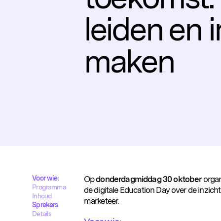
leiden en 
maken
Voor wie:
Op
donderdagmiddag 30 oktober
orga
Programma
de digitale Education Day over de inzic
Inhoud
marketeer.
Sprekers
Details