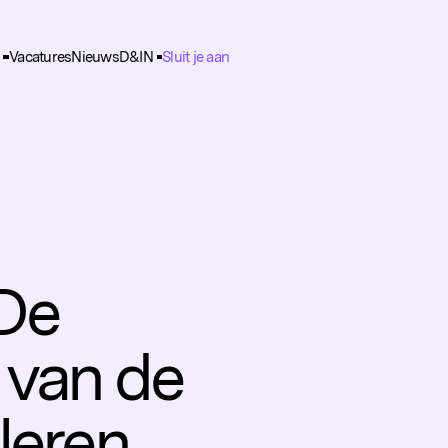
Vacatures
Nieuws
D&IN
Sluit je aan
ie Voorkeuren
unctioneel
nele cookies zijn noodzakelijk voor het functioneren van de website.
nalytisch
lpen ons om het gebruik van de website te analyseren en te verbeteren. 
ns worden geanonimiseerd verzameld.
racking
 De
rden gebruikt om je surfgedrag te volgen, zodat we gepersonaliseerde 
rtenties kunnen tonen.
 van de
leren,