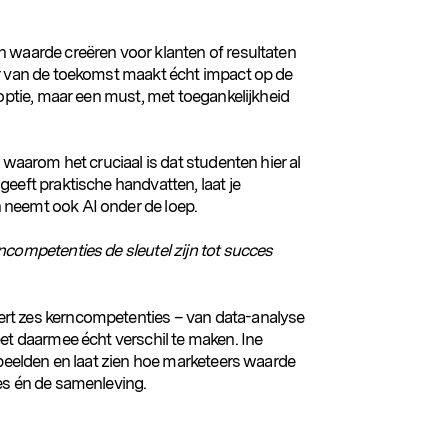
 waarde creëren voor klanten of resultaten
er van de toekomst maakt écht impact op de
 optie, maar een must, met toegankelijkheid
 waarom het cruciaal is dat studenten hier al
eeft praktische handvatten, laat je
neemt ook AI onder de loep.
ncompetenties de sleutel zijn tot succes
rt zes kerncompetenties – van data-analyse
et daarmee écht verschil te maken. Ine
rbeelden en laat zien hoe marketeers waarde
es én de samenleving.