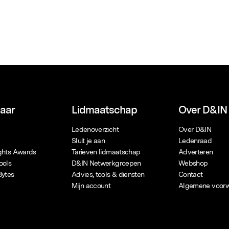
naar
Lidmaatschap
Over D&IN
Ledenoverzicht
Over D&IN
Sluit je aan
Ledenraad
ights Awards
Tarieven lidmaatschap
Adverteren
ools
D&IN Netwerkgroepen
Webshop
Bytes
Advies, tools & diensten
Contact
Mijn account
Algemene voor