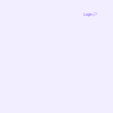
Login
De
content