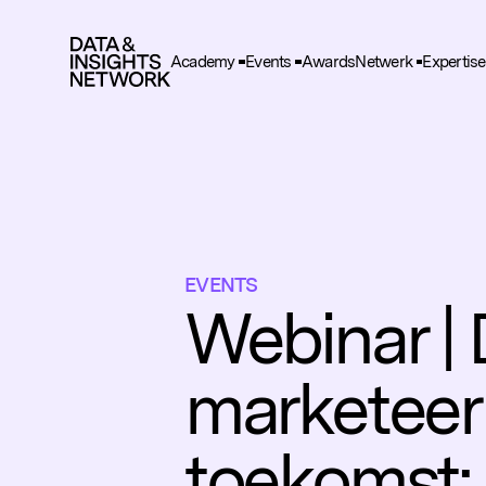
Academy
Events
Awards
Netwerk
Expertise
Cook
F
Functio
A
Deze he
gegeve
EVENTS
T
Webinar |
Deze wo
en adve
marketeer
toekomst: 