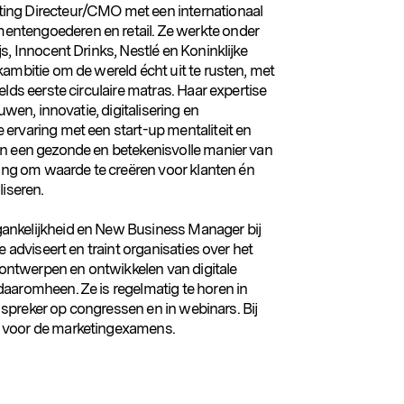
ting Directeur/CMO met een internationaal
ntengoederen en retail. Ze werkte onder
s, Innocent Drinks, Nestlé en Koninklijke
ambitie om de wereld écht uit te rusten, met
lds eerste circulaire matras. Haar expertise
uwen, innovatie, digitalisering en
ervaring met een start-up mentaliteit en
an een gezonde en betekenisvolle manier van
ting om waarde te creëren voor klanten én
liseren.
oegankelijkheid en New Business Manager bij
e adviseert en traint organisaties over het
t ontwerpen en ontwikkelen van digitale
aaromheen. Ze is regelmatig te horen in
ls spreker op congressen en in webinars. Bij
 voor de marketingexamens.