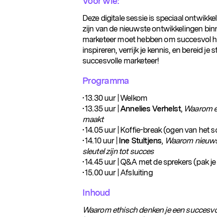
Voor wie:
Deze digitale sessie is speciaal ontwikk
zijn van de nieuwste ontwikkelingen bin
marketeer moet hebben om succesvol het
inspireren, verrijk je kennis, en bereid 
succesvolle marketeer!
Programma
• 13.30 uur | Welkom
• 13.35 uur |
Annelies Verhelst
,
Waarom et
maakt
• 14.05 uur | Koffie-break (ogen van het 
• 14.10 uur |
Ine Stultjens
,
Waarom nieuwsg
sleutel zijn tot succes
• 14.45 uur | Q&A met de sprekers (pak je 
• 15.00 uur | Afsluiting
Inhoud
Waarom ethisch denken je een succesvo