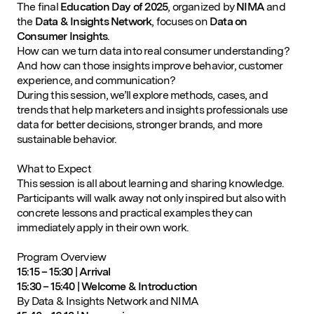
The final
Education Day of 2025
, organized by
NIMA
and
the
Data & Insights Network
, focuses on
Data on
Consumer Insights
.
How can we turn data into real consumer understanding?
And how can those insights improve behavior, customer
experience, and communication?
During this session, we’ll explore methods, cases, and
trends that help marketers and insights professionals use
data for better decisions, stronger brands, and more
sustainable behavior.
What to Expect
This session is all about learning and sharing knowledge.
Participants will walk away not only inspired but also with
concrete lessons and practical examples they can
immediately apply in their own work.
Program Overview
15:15 – 15:30 | Arrival
15:30 – 15:40 | Welcome & Introduction
By Data & Insights Network and NIMA
Populaire zoekopdrachten