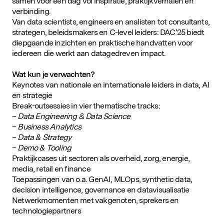
samen voor een dag vol inspiratie, praktijkverhalen en
verbinding.
Van data scientists, engineers en analisten tot consultants,
strategen, beleidsmakers en C-level leiders: DAC’25 biedt
diepgaande inzichten en praktische handvatten voor
iedereen die werkt aan datagedreven impact.
Wat kun je verwachten?
Keynotes van nationale en internationale leiders in data, AI
en strategie
Break-outsessies in vier thematische tracks:
–
Data Engineering & Data Science
–
Business Analytics
–
Data & Strategy
–
Demo & Tooling
Praktijkcases uit sectoren als overheid, zorg, energie,
media, retail en finance
Toepassingen van o.a. GenAI, MLOps, synthetic data,
decision intelligence, governance en datavisualisatie
Netwerkmomenten met vakgenoten, sprekers en
technologiepartners