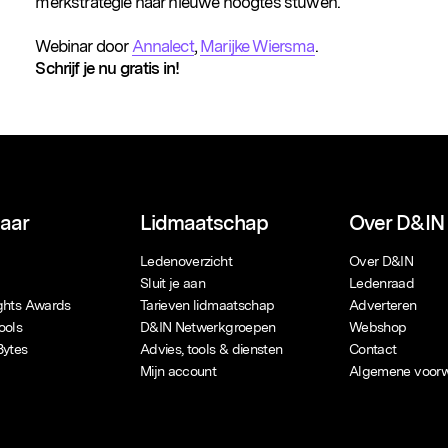
merkstrategie naar nieuwe hoogtes stuwen.
Webinar door
Annalect
,
Marijke Wiersma
.
Schrijf je nu gratis in!
naar
Lidmaatschap
Over D&IN
Ledenoverzicht
Over D&IN
Sluit je aan
Ledenraad
ights Awards
Tarieven lidmaatschap
Adverteren
ools
D&IN Netwerkgroepen
Webshop
Bytes
Advies, tools & diensten
Contact
Mijn account
Algemene voor