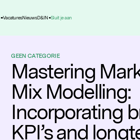
Vacatures
Nieuws
D&IN
Sluit je aan
ie Voorkeuren
unctioneel
nele cookies zijn noodzakelijk voor het functioneren van de website.
GEEN CATEGORIE
nalytisch
Mastering Mark
lpen ons om het gebruik van de website te analyseren en te verbeteren. 
ns worden geanonimiseerd verzameld.
Mix Modelling:
racking
rden gebruikt om je surfgedrag te volgen, zodat we gepersonaliseerde 
rtenties kunnen tonen.
Incorporating 
KPI’s and long