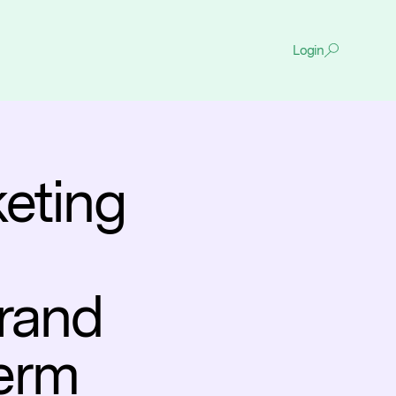
Login
eting
De
content
brand
term