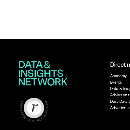
Populaire zoekopdrachten
Direct 
Academy
Events
Data & Ins
Advies en t
Daily Data 
Adverteren