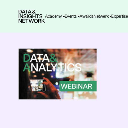
Academy
Events
Awards
Netwerk
Expertise
Cook
F
Functio
A
Deze he
gegeve
T
Deze wo
en adve