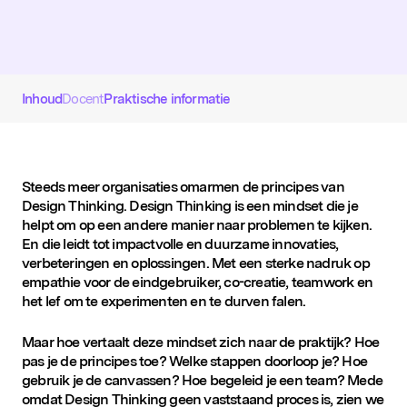
D&IN
SLUIT JE AAN
Inhoud
Docent
Praktische informatie
Steeds meer organisaties omarmen de principes van
Design Thinking. Design Thinking is een mindset die je
helpt om op een andere manier naar problemen te kijken.
En die leidt tot impactvolle en duurzame innovaties,
verbeteringen en oplossingen. Met een sterke nadruk op
empathie voor de eindgebruiker, co-creatie, teamwork en
het lef om te experimenten en te durven falen.
Maar hoe vertaalt deze mindset zich naar de praktijk? Hoe
Onze organisatie heeft recht op BTW-
pas je de principes toe? Welke stappen doorloop je? Hoe
vrijstelling
gebruik je de canvassen? Hoe begeleid je een team? Mede
omdat Design Thinking geen vaststaand proces is, zien we