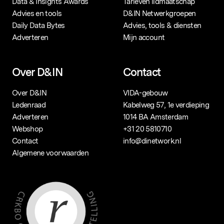
Data & Insights Awards
Tarieven lidmaatschap
Advies en tools
D&IN Netwerkgroepen
Daily Data Bytes
Advies, tools & diensten
Adverteren
Mijn account
Over D&IN
Contact
Over D&IN
VIDA-gebouw
Ledenraad
Kabelweg 57, 1e verdieping
Adverteren
1014 BA Amsterdam
Webshop
+31 20 5810710
Contact
info@dinetwork.nl
Algemene voorwaarden