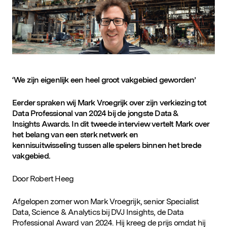
D&IN
SLUIT JE AAN
‘
We zijn eigenlijk een heel groot vakgebied geworden’
Eerder spraken wij
Mark
Vroegrijk
over zijn verkiezing tot
Data Professional van 2024
bij de jongste Data &
Insights
Awards
. In dit
tweede
interview vertelt
Mark
over
het belang van een sterk
netwerk en
kennisuitwisseling
tussen alle spelers binnen
het
brede
vakgebied
.
Door Robert Heeg
Afgelopen zomer won Mark Vroegrijk, senior Specialist
Data, Science & Analytics bij DVJ Insights, de Data
Professional Award van 2024. Hij kreeg de prijs omdat hij