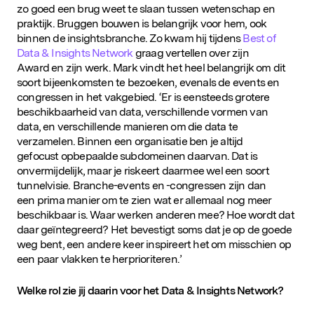
zo goed een brug weet te slaan tussen wetenschap en
praktijk. Bruggen bouwen is belangrijk voor hem, ook
binnen de insightsbranche. Zo kwam hij tijdens
Best of
Data & Insights Network
graag vertellen over zijn
Award en zijn werk. Mark vindt het heel belangrijk om dit
soort bijeenkomsten te bezoeken, evenals de events en
congressen in het vakgebied. ‘Er is eensteeds grotere
beschikbaarheid van data, verschillende vormen van
data, en verschillende manieren om die data te
verzamelen. Binnen een organisatie ben je altijd
gefocust opbepaalde subdomeinen daarvan. Dat is
onvermijdelijk, maar je riskeert daarmee wel een soort
tunnelvisie. Branche-events en -congressen zijn dan
een prima manier om te zien wat er allemaal nog meer
beschikbaar is. Waar werken anderen mee? Hoe wordt dat
daar geïntegreerd? Het bevestigt soms dat je op de goede
weg bent, een andere keer inspireert het om misschien op
een paar vlakken te herprioriteren.’
Welke rol zie jij daarin voor
het
Data & Insights Network?