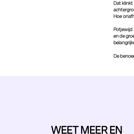
Dat klinkt
achtergro
Hoe onafha
Potjewijd 
en de groe
belangrijke
De benoemi
WEET MEER EN