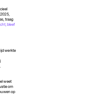
cieel
 2025,
as, traag
cht, bleef
ijd werkte
j
,
eel weet
vatie om
bouwen op