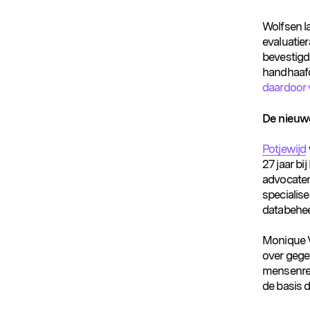
Wolfsen la
evaluatie
bevestigde
handhaafd
daardoor 
De nieuw
Potjewijd
27 jaar b
advocaten
specialis
databehee
Populaire zoekopdrachten
Monique Ve
over gege
mensenrec
de basis d