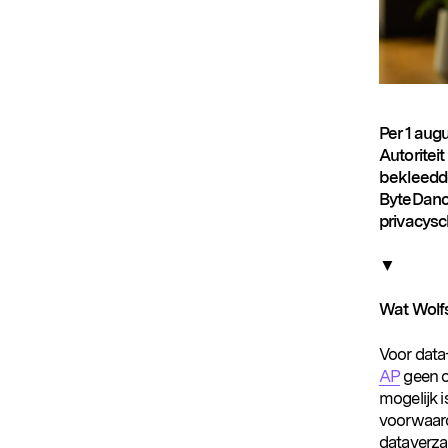
Per 1 aug
Autoriteit
bekleedde
ByteDance
privacys
▼
Wat Wolf
Voor data
AP
geen o
mogelijk 
voorwaar
dataverzam