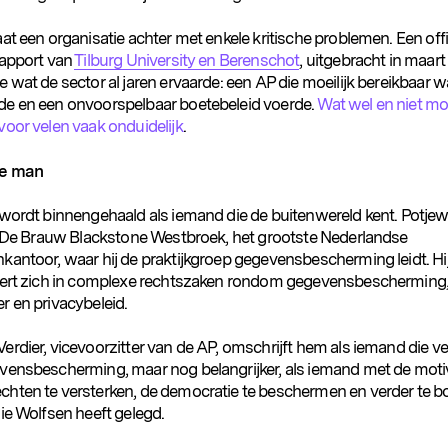
at een organisatie achter met enkele kritische problemen. Een offi
rapport van
Tilburg University en Berenschot
, uitgebracht in maart
 wat de sector al jaren ervaarde: een AP die moeilijk bereikbaar w
e en een onvoorspelbaar boetebeleid voerde.
Wat wel en niet mo
voor velen vaak onduidelijk
.
e man
wordt binnengehaald als iemand die de buitenwereld kent. Potjew
ij De Brauw Blackstone Westbroek, het grootste Nederlandse
kantoor, waar hij de praktijkgroep gegevensbescherming leidt. Hi
eert zich in complexe rechtszaken rondom gegevensbescherming
r en privacybeleid.
rdier, vicevoorzitter van de AP, omschrijft hem als iemand die v
vensbescherming, maar nog belangrijker, als iemand met de moti
hten te versterken, de democratie te beschermen en verder te 
ie Wolfsen heeft gelegd.