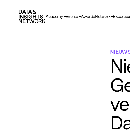
Academy
Events
Awards
Netwerk
Expertise
Cook
F
Functio
NIEUW
A
Ni
Deze he
gegeve
Ge
T
Deze wo
en adve
ve
Da