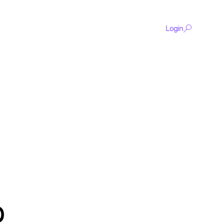
Login
De
content
p