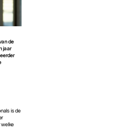
 van de
n jaar
 eerder
e
nals is de
er
 welke