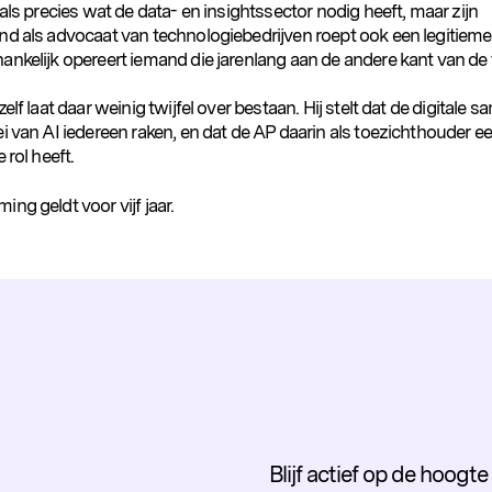
 als precies wat de data- en insightssector nodig heeft, maar zijn
nd als advocaat van technologiebedrijven roept ook een legitieme
nkelijk opereert iemand die jarenlang aan de andere kant van de t
zelf laat daar weinig twijfel over bestaan. Hij stelt dat de digitale 
i van AI iedereen raken, en dat de AP daarin als toezichthouder e
 rol heeft.
ng geldt voor vijf jaar.
Blijf actief op de hoogt