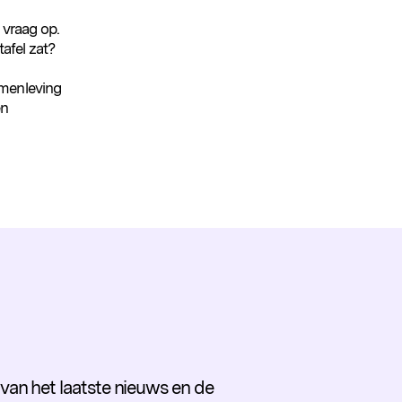
 vraag op.
afel zat?
samenleving
en
e van het laatste nieuws en de