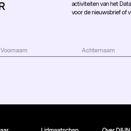
R
activiteiten van het Data
voor de nieuwsbrief of 
naar
Lidmaatschap
Over D&IN