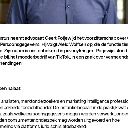
ustus neemt advocaat Geert Potjewijd het voorzitterschap over
 Persoonsgegevens. Hij volgt Aleid Wolfsen op, die de functie tie
. Zijn naam is niet onbekend in privacykringen. Potjewijd stond
 bij, het moederbedrijf van TikTok, in een zaak over vermeend
chendingen.
sen nalaat
-analisten, marktonderzoekers en marketing intelligence professio
nbekende toezichthouder. De instantie bepaalt in de praktijk wat 
is, zoals welke persoonsgegevens mogen worden verwerkt, onder
den consumentenonderzoek mag worden uitgevoerd en hoe
eling via platforms juridisch is afgebakend.