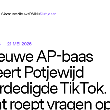
Vacatures
Nieuws
D&IN
Sluit je aan
ie Voorkeuren
unctioneel
nele cookies zijn noodzakelijk voor het functioneren van de website.
S
— 21 MEI 2026
nalytisch
euwe AP-baas
lpen ons om het gebruik van de website te analyseren en te verbeteren. 
ns worden geanonimiseerd verzameld.
ert Potjewijd
racking
rden gebruikt om je surfgedrag te volgen, zodat we gepersonaliseerde 
rtenties kunnen tonen.
rdedigde TikTok.
t roept vragen o