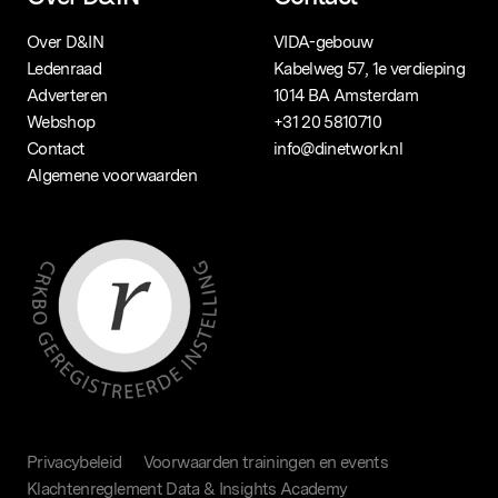
Over D&IN
VIDA-gebouw
Ledenraad
Kabelweg 57, 1e verdieping
Adverteren
1014 BA Amsterdam
Webshop
+31 20 5810710
Contact
info@dinetwork.nl
Algemene voorwaarden
Privacybeleid
Voorwaarden trainingen en events
Klachtenreglement Data & Insights Academy