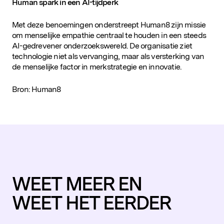
Human spark in een AI-tijdperk
Met deze benoemingen onderstreept Human8 zijn missie
om menselijke empathie centraal te houden in een steeds
AI-gedrevener onderzoekswereld. De organisatie ziet
technologie niet als vervanging, maar als versterking van
de menselijke factor in merkstrategie en innovatie.
Bron: Human8
WEET MEER EN
WEET HET EERDER
Populaire zoekopdrachten