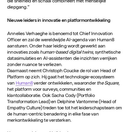
die snelheid en schaal combineert met menselijke
diepgang.”
Nieuwe leiders in innovatie en platformontwikkeling
Annelies Verhaeghe is benoemd tot Chief Innovation
Officer en zal de wereldwijde AI-agenda van Human8
aansturen. Onder haar leiding wordt gewerkt aan
innovaties zoals
human-based digital twins
, synthetische
datasimulaties en AI-assistenten die inzichten verrijken
zonder nuance te verliezen.
Daarnaast neemt Christoph Coucke de rol van Head of
Platform op zich. Hij gaat het technologie-ecosysteem
van
Human8
verder ontwikkelen, waaronder
the Square
,
het platform voor surveys, communities en
klantcollaboratie. Ook Sacha Cody (Portfolio
Transformation Lead) en Delphine Vantomme (Head of
Empathy Culture) treden toe tot het leiderschapsteam om
de human-centric benadering in elke fase van
merkontwikkeling te versterken.