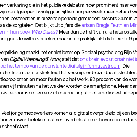
een verklaring die in het publieke debat minder prominent naar vo
jn de afgelopen twintig jaar vijftien uur per week meer betaald 
nen besteedden in diezelfde periode gemiddeld slechts 24 minut
alde zorgtaken. Dat blijkt uit cijfers die
artsen Bregje Feuth en Mi
en in hun boek
Who Cares?
Meer dan de helft van alle heterostell
rg gelijk te willen verdelen, maar in de praktijk lukt dat slechts 9 p
verprikkeling maakt het er niet beter op. Sociaal psycholoog Rijn V
r van
Digital Wellbeing@Work
, stelt dat
ons brein evolutionair niet i
p het tempo van de constante digitale informatiestroom
. Die
de stroom aan prikkels leidt tot versnipperde aandacht, slechter 
tieproblemen en meer fouten op het werk. 82 procent van de w
nnen vijf minuten na het wakker worden de smartphone. Meer dan 
ijks te doomscrollen en zich daarna angstig of emotioneel uitgepu
"Veel jonge medewerkers komen al digitaal overprikkeld bij een bed
Voor vrouwen betekent dat een overbelast brein bovenop een taak
n scheef staat.