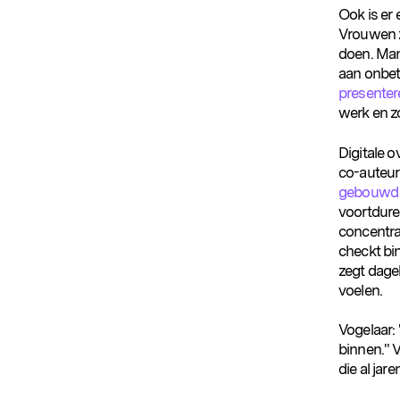
Ook is er 
Vrouwen zi
doen. Man
aan onbeta
presenter
werk en zo
Digitale o
co-auteu
gebouwd o
Populaire zoekopdrachten
voortduren
concentra
checkt bi
zegt dagel
voelen.
Vogelaar: 
binnen." 
die al jare