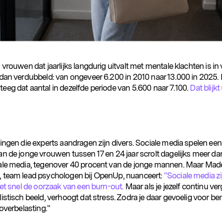
 vrouwen dat jaarlijks langdurig uitvalt met mentale klachten is in v
dan verdubbeld: van ongeveer 6.200 in 2010 naar 13.000 in 2025. B
eeg dat aantal in dezelfde periode van 5.600 naar 7.100.
Dat blijkt 
ingen die experts aandragen zijn divers. Sociale media spelen een 
n de jonge vrouwen tussen 17 en 24 jaar scrolt dagelijks meer dan
ale media, tegenover 40 procent van de jonge mannen. Maar Made
 team lead psychologen bij OpenUp, nuanceert:
"Sociale media zi
iet snel de oorzaak van een burn-out.
Maar als je jezelf continu ver
istisch beeld, verhoogt dat stress. Zodra je daar gevoelig voor ben
 overbelasting."