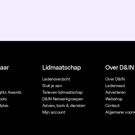
naar
Lidmaatschap
Over D&IN
Ledenoverzicht
Over D&IN
Sluit je aan
Ledenraad
ights Awards
Tarieven lidmaatschap
Adverteren
ools
D&IN Netwerkgroepen
Webshop
Bytes
Advies, tools & diensten
Contact
Mijn account
Algemene voor