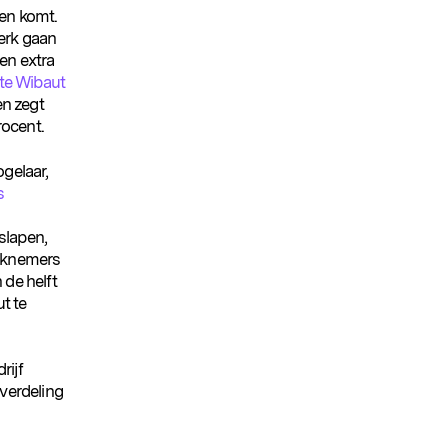
ren komt.
werk gaan
en extra
rte Wibaut
en zegt
rocent.
ogelaar,
s
slapen,
erknemers
de helft
t te
rijf
verdeling