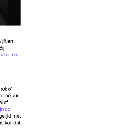
ijftien
ij
uit cijfers
rol: 51
 drie uur
lief
jn op
gelijkt met
t, kan dat