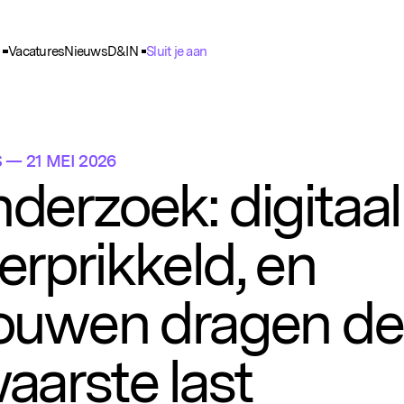
Vacatures
Nieuws
D&IN
Sluit je aan
ie Voorkeuren
unctioneel
nele cookies zijn noodzakelijk voor het functioneren van de website.
S
— 21 MEI 2026
nalytisch
derzoek: digitaal
lpen ons om het gebruik van de website te analyseren en te verbeteren. 
ns worden geanonimiseerd verzameld.
erprikkeld, en
racking
rden gebruikt om je surfgedrag te volgen, zodat we gepersonaliseerde 
rtenties kunnen tonen.
ouwen dragen de
aarste last