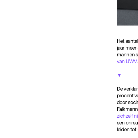
Het aantal
jaar meer 
mannen st
van UWV
.
▼
De verklar
procent va
door soci
Falkmann,
zichzelf n
een onreal
leiden tot