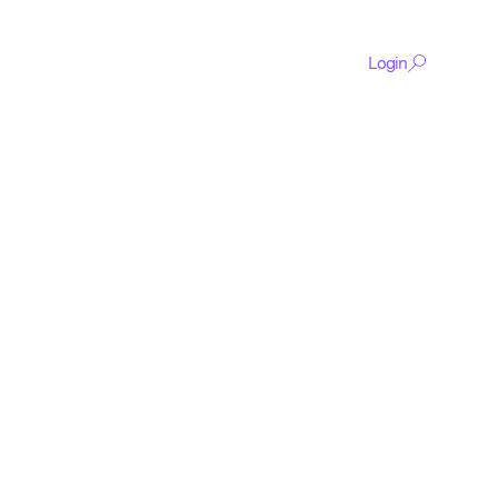
Login
De
content