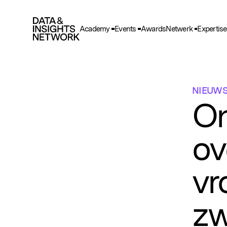
Academy
Events
Awards
Netwerk
Expertise
Cook
F
Functio
NIEUW
A
On
Deze he
gegeve
ov
T
Deze wo
en adve
vr
zw