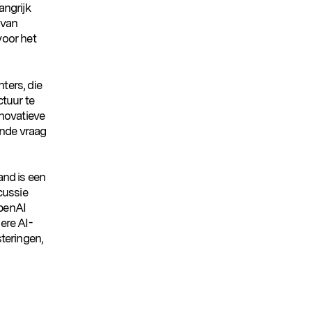
angrijk
 van
voor het
ers, die
ctuur te
novatieve
ende vraag
and is een
cussie
OpenAI
ere AI-
teringen,