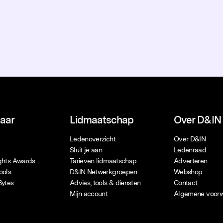
naar
Lidmaatschap
Over D&IN
Ledenoverzicht
Over D&IN
Sluit je aan
Ledenraad
ights Awards
Tarieven lidmaatschap
Adverteren
ools
D&IN Netwerkgroepen
Webshop
Bytes
Advies, tools & diensten
Contact
Mijn account
Algemene voor