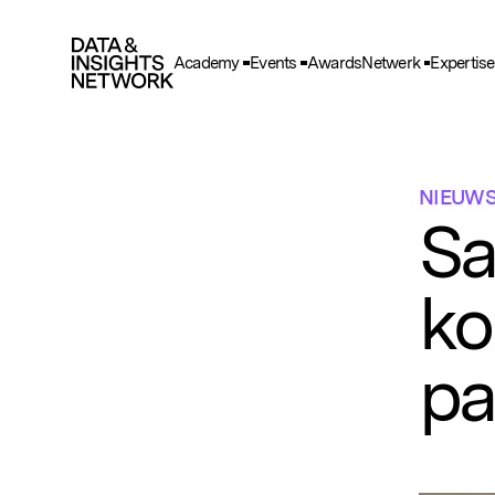
Academy
Events
Awards
Netwerk
Expertise
Cook
F
Functio
NIEUW
A
Sa
Deze he
gegeve
ko
T
Deze wo
en adve
pa