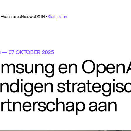
Vacatures
Nieuws
D&IN
Sluit je aan
ie Voorkeuren
unctioneel
nele cookies zijn noodzakelijk voor het functioneren van de website.
S
— 07 OKTOBER 2025
nalytisch
msung en Open
lpen ons om het gebruik van de website te analyseren en te verbeteren. 
ns worden geanonimiseerd verzameld.
ndigen strategis
racking
rden gebruikt om je surfgedrag te volgen, zodat we gepersonaliseerde 
rtenties kunnen tonen.
rtnerschap aan