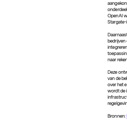
aangekond
onderdeel
OpenAI wo
Stargate-in
Daarnaas
bedrijven 
integrere
toepassin
naar reken
Deze ontw
van de be
over het 
wordt de 
infrastru
regelgevi
Bronnen: