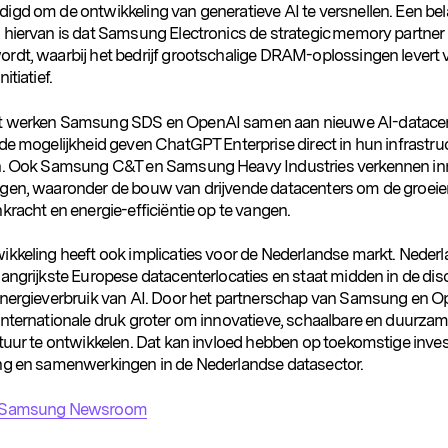
igd om de ontwikkeling van generatieve AI te versnellen. Een bel
 hiervan is dat Samsung Electronics de strategic memory partner
rdt, waarbij het bedrijf grootschalige DRAM-oplossingen levert 
itiatief.
t werken Samsung SDS en OpenAI samen aan nieuwe AI-datacent
de mogelijkheid geven ChatGPT Enterprise direct in hun infrastru
n. Ook Samsung C&T en Samsung Heavy Industries verkennen in
gen, waaronder de bouw van drijvende datacenters om de groei
kracht en energie-efficiëntie op te vangen.
ikkeling heeft ook implicaties voor de Nederlandse markt. Nederl
langrijkste Europese datacenterlocaties en staat midden in de dis
energieverbruik van AI. Door het partnerschap van Samsung en 
internationale druk groter om innovatieve, schaalbare en duurzam
ctuur te ontwikkelen. Dat kan invloed hebben op toekomstige inves
ng en samenwerkingen in de Nederlandse datasector.
Samsung Newsroom