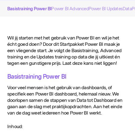
D&IN
Basistraining Power BI
Power BI Advanced
Power BI Updates
Data
P
SLUIT JE AAN
Wil jij starten met het gebruik van Power BI en wil je het
écht goed doen? Door dit Startpakket Power BI maak je
een vliegende start. Je volgt de Basistraining, Advanced
training en de Updates training op data die jij uitkiest én
tegen een gunstigere prijs. Laat deze kans niet liggen!
Basistraining Power BI
Voor veel mensen is het gebruik van dashboards, of
specifiek een Power BI dashboard, helemaal nieuw. We
doorlopen samen de stappen van Data tot Dashboard en
gaan aan de slag met praktijkopdrachten. Aan het einde
van de dag weet iedereen hoe Power BI werkt.
Inhoud: