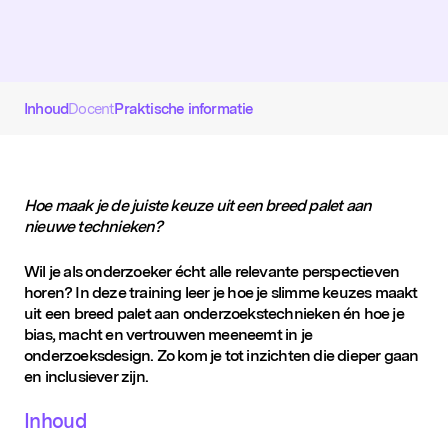
D&IN
SLUIT JE AAN
Inhoud
Docent
Praktische informatie
Hoe maak je de juiste keuze uit een breed palet aan
nieuwe technieken?
Wil je als onderzoeker écht alle relevante perspectieven
horen? In deze training leer je hoe je slimme keuzes maakt
uit een breed palet aan onderzoekstechnieken én hoe je
bias, macht en vertrouwen meeneemt in je
onderzoeksdesign. Zo kom je tot inzichten die dieper gaan
Onze organisatie heeft recht op BTW-
en inclusiever zijn.
vrijstelling
Inhoud
Ik wil me inschrijven voor de D&IN