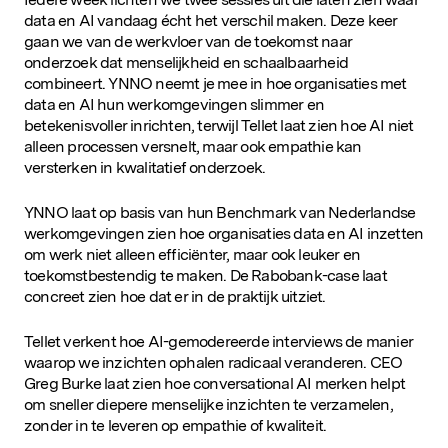
D&IN
data en AI vandaag écht het verschil maken. Deze keer
SLUIT JE AAN
gaan we van de werkvloer van de toekomst naar
onderzoek dat menselijkheid en schaalbaarheid
combineert. YNNO neemt je mee in hoe organisaties met
data en AI hun werkomgevingen slimmer en
betekenisvoller inrichten, terwijl Tellet laat zien hoe AI niet
alleen processen versnelt, maar ook empathie kan
versterken in kwalitatief onderzoek.
YNNO laat op basis van hun Benchmark van Nederlandse
werkomgevingen zien hoe organisaties data en AI inzetten
om werk niet alleen efficiënter, maar ook leuker en
toekomstbestendig te maken. De Rabobank-case laat
concreet zien hoe dat er in de praktijk uitziet.
Tellet verkent hoe AI-gemodereerde interviews de manier
waarop we inzichten ophalen radicaal veranderen. CEO
Greg Burke laat zien hoe conversational AI merken helpt
om sneller diepere menselijke inzichten te verzamelen,
zonder in te leveren op empathie of kwaliteit.