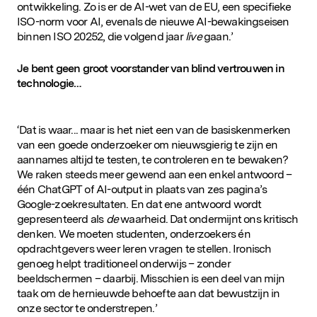
ontwikkeling. Zo is er de AI-wet van de EU, een specifieke
ISO-norm voor AI, evenals de nieuwe AI-bewakingseisen
binnen ISO 20252, die volgend jaar
live
gaan.’
Je bent geen groot voorstander van blind vertrouwen in
technologie…
‘Dat is waar... maar is het niet een van de basiskenmerken
van een goede onderzoeker om nieuwsgierig te zijn en
aannames altijd te testen, te controleren en te bewaken?
Populaire zoekopdrachten
We raken steeds meer gewend aan een enkel antwoord –
één ChatGPT of AI-output in plaats van zes pagina’s
Google-zoekresultaten. En dat ene antwoord wordt
gepresenteerd als
de
waarheid. Dat ondermijnt ons kritisch
denken. We moeten studenten, onderzoekers én
opdrachtgevers weer leren vragen te stellen. Ironisch
genoeg helpt traditioneel onderwijs – zonder
beeldschermen – daarbij. Misschien is een deel van mijn
taak om de hernieuwde behoefte aan dat bewustzijn in
onze sector te onderstrepen.’