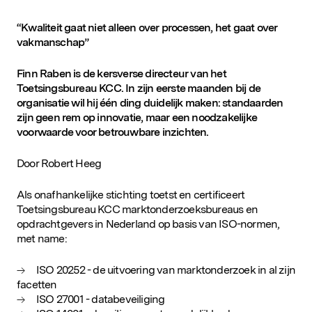
D&IN
SLUIT JE AAN
“Kwaliteit gaat niet alleen over processen, het gaat over
vakmanschap”
Finn Raben is de kersverse directeur van het
Toetsingsbureau KCC. In zijn eerste maanden bij de
organisatie wil hij één ding duidelijk maken: standaarden
zijn geen rem op innovatie, maar een noodzakelijke
voorwaarde voor betrouwbare inzichten.
Door Robert Heeg
Als onafhankelijke stichting toetst en certificeert
Toetsingsbureau KCC marktonderzoeksbureaus en
opdrachtgevers in Nederland op basis van ISO-normen,
met name:
ISO 20252 - de uitvoering van marktonderzoek in al zijn
facetten
ISO 27001 - databeveiliging