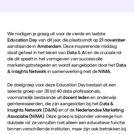
D&IN
SLUIT JE AAN
We nodigen je graag uit voor de vierde en laatste
Education Day
van dit jaar, die plaatsvindt op
21 november
aanstaande in
Amsterdam
. Deze inspirerende middag
staat geheel in het teken van
Data
&
AI
en de cruciale rol
die dit speelt in het vormgeven van succesvolle
marketingstrategieën en wordt aangeboden door het
Data
& Insights Network
in samenwerking met de
NIMA.
De doelgroep voor deze Education Day bestaat uit een
selecte groep van 35 tot 40 data professionals,
voornamelijk bestaande uit
docent leden
en onderwijs
geïnteresseerden, die zijn aangesloten bij het
Data &
Insights Network (D&IN)
en of de
Nederlandse Marketing
Associatie (NIMA)
. Deze groep is bijzonder vanwege hun
dubbele rol: ze vervullen niet alleen een educatieve functie
binnen verschillende instituten, maar zijn ook betrokken bij