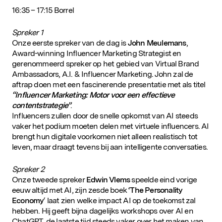
16:35 – 17:15 Borrel
Spreker 1
Onze eerste spreker van de dag is
John Meulemans
,
Award-winning Influencer Marketing Strategist en
gerenommeerd spreker op het gebied van Virtual Brand
Ambassadors, A.I. & Influencer Marketing. John zal de
aftrap doen met een fascinerende presentatie met als titel
“Influencer Marketing: Motor voor een effectieve
contentstrategie”
.
Influencers zullen door de snelle opkomst van AI steeds
vaker het podium moeten delen met virtuele influencers. AI
brengt hun digitale voorkomen niet alleen realistisch tot
leven, maar draagt tevens bij aan intelligente conversaties.
Spreker 2
Onze tweede spreker
Edwin Vlems
speelde eind vorige
eeuw altijd met AI, zijn zesde boek
‘The Personality
Economy
‘ laat zien welke impact AI op de toekomst zal
hebben. Hij geeft bijna dagelijks workshops over AI en
ChatGPT, de laatste tijd steeds vaker over het maken van