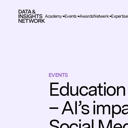
Academy
Events
Awards
Netwerk
Expertise
Cook
F
Functio
A
Deze he
gegeve
EVENTS
T
Education
Deze wo
en adve
– AI’s imp
Social Me