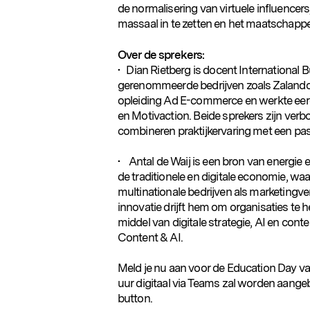
de normalisering van virtuele influence
massaal in te zetten en het maatschappel
Over de sprekers:
• Dian Rietberg is docent International 
gerenommeerde bedrijven zoals Zalando 
opleiding Ad E-commerce en werkte eerd
en Motivaction. Beide sprekers zijn v
combineren praktijkervaring met een pa
• Antal de Waij is een bron van energie 
de traditionele en digitale economie, waar
multinationale bedrijven als marketingv
innovatie drijft hem om organisaties te 
middel van digitale strategie, AI en cont
Content & AI.
Meld je nu aan voor de Education Day va
uur digitaal via Teams zal worden aange
button.