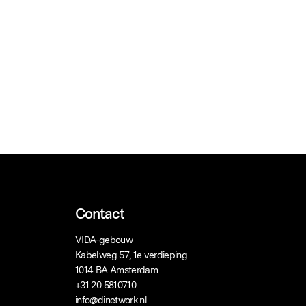
Contact
VIDA-gebouw
Kabelweg 57, 1e verdieping
1014 BA Amsterdam
+31 20 5810710
info@dinetwork.nl