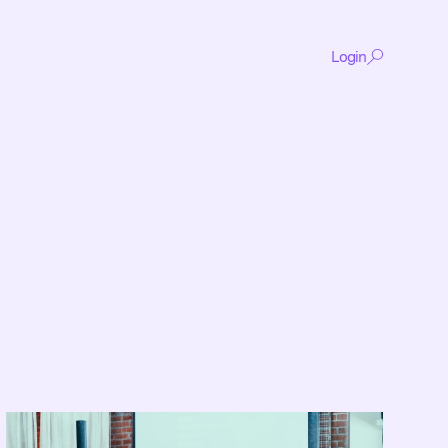
Login
De
content