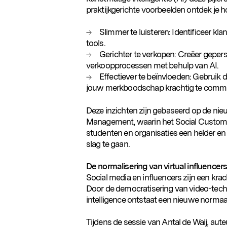
praktijkgerichte voorbeelden ontdek je 
Slimmer te luisteren: Identificeer k
tools.
Gerichter te verkopen: Creëer gepers
verkoopprocessen met behulp van AI.
Effectiever te beïnvloeden: Gebruik
jouw merkboodschap krachtig te comm
Deze inzichten zijn gebaseerd op de nie
Management, waarin het Social Customer
studenten en organisaties een helder e
Populaire zoekopdrachten
slag te gaan.
De normalisering van virtual influencer
Social media en influencers zijn een kra
Door de democratisering van video-techn
intelligence ontstaat een nieuwe normaal,
Tijdens de sessie van Antal de Waij, aute