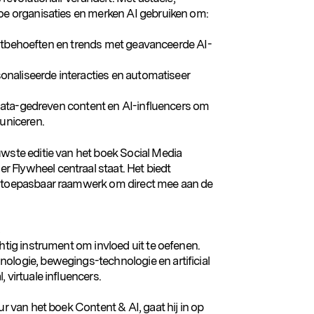
hoe organisaties en merken AI gebruiken om:
lantbehoeften en trends met geavanceerde AI-
onaliseerde interacties en automatiseer
 data-gedreven content en AI-influencers om
uniceren.
uwste editie van het boek Social Media
 Flywheel centraal staat. Het biedt
n toepasbaar raamwerk om direct mee aan de
s
chtig instrument om invloed uit te oefenen.
ologie, bewegings-technologie en artificial
 virtuale influencers.
ur van het boek Content & AI, gaat hij in op