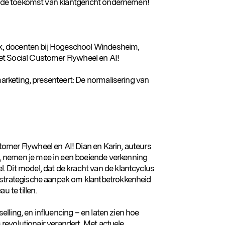
op de toekomst van klantgericht ondernemen!
rok, docenten bij Hogeschool Windesheim,
t Social Customer Flywheel en AI!
marketing, presenteert: De normalisering van
omer Flywheel en AI! Dian en Karin, auteurs
 nemen je mee in een boeiende verkenning
 Dit model, dat de kracht van de klantcyclus
 strategische aanpak om klantbetrokkenheid
u te tillen.
selling, en influencing – en laten zien hoe
s revolutionair verandert. Met actuele,