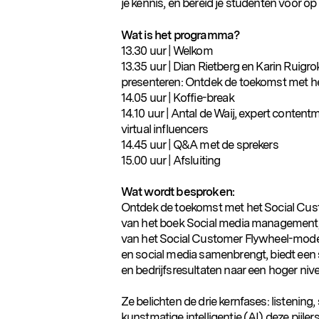
je kennis, en bereid je studenten voor 
Wat is het programma?
13.30 uur | Welkom
13.35 uur | Dian Rietberg en Karin Ruig
presenteren: Ontdek de toekomst met he
14.05 uur | Koffie-break
14.10 uur | Antal de Waij, expert content
virtual influencers
14.45 uur | Q&A met de sprekers
15.00 uur | Afsluiting
Wat wordt besproken:
Ontdek de toekomst met het Social Cust
van het boek Social media management,
van het Social Customer Flywheel-model.
en social media samenbrengt, biedt een
en bedrijfsresultaten naar een hoger nivea
Ze belichten de drie kernfases: listening, 
kunstmatige intelligentie (AI) deze pijler