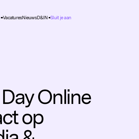
Vacatures
Nieuws
D&IN
Sluit je aan
ie Voorkeuren
unctioneel
nele cookies zijn noodzakelijk voor het functioneren van de website.
nalytisch
lpen ons om het gebruik van de website te analyseren en te verbeteren. 
ns worden geanonimiseerd verzameld.
racking
 Day Online
rden gebruikt om je surfgedrag te volgen, zodat we gepersonaliseerde 
rtenties kunnen tonen.
act op
dia &