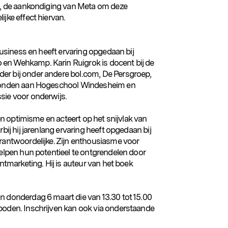
rs, de aankondiging van Meta om deze
ijke effect hiervan.
Business en heeft ervaring opgedaan bij
en Wehkamp. Karin Ruigrok is docent bij de
er bij onder andere bol.com, De Persgroep,
erbonden aan Hogeschool Windesheim en
ssie voor onderwijs.
en optimisme en acteert op het snijvlak van
bij hij jarenlang ervaring heeft opgedaan bij
erantwoordelijke. Zijn enthousiasme voor
helpen hun potentieel te ontgrendelen door
entmarketing. Hij is auteur van het boek
n donderdag 6 maart die van 13.30 tot 15.00
boden. Inschrijven kan ook via onderstaande