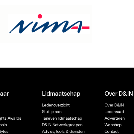
naar
Lidmaatschap
Over D&IN
Ledenoverzicht
Over D&IN
Sluit je aan
Ledenraad
ights Awards
Tarieven lidmaatschap
Adverteren
ools
D&IN Netwerkgroepen
Webshop
Bytes
Advies, tools & diensten
Contact