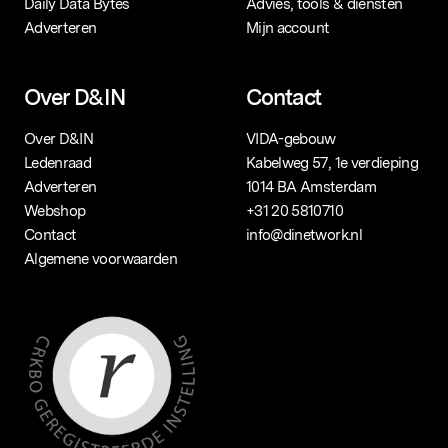
Daily Data Bytes
Advies, tools & diensten
Adverteren
Mijn account
Over D&IN
Contact
Over D&IN
VIDA-gebouw
Ledenraad
Kabelweg 57, 1e verdieping
Adverteren
1014 BA Amsterdam
Webshop
+31 20 5810710
Contact
info@dinetwork.nl
Algemene voorwaarden