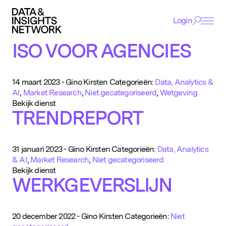
Login
Cookie Voorkeuren
ISO VOOR AGENCIES
Functioneel
ACADEMY
Functionele cookies zijn noodzakelijk voor het
functioneren van de website.
EVENTS
14 maart 2023
-
Gino Kirsten
Categorieën:
Data, Analytics &
AI
,
Market Research
,
Niet gecategoriseerd
,
Wetgeving
Analytisch
Bekijk dienst
Deze helpen ons om het gebruik van de website te
AWARDS
TRENDREPORT
analyseren en te verbeteren. De gegevens worden
geanonimiseerd verzameld.
NETWERK
Tracking
31 januari 2023
-
Gino Kirsten
Categorieën:
Data, Analytics
EXPERTISE
Deze worden gebruikt om je surfgedrag te volgen,
& AI
,
Market Research
,
Niet gecategoriseerd
zodat we gepersonaliseerde content en
Bekijk dienst
VACATURES
advertenties kunnen tonen.
WERKGEVERSLIJN
NIEUWS
20 december 2022
-
Gino Kirsten
Categorieën:
Niet