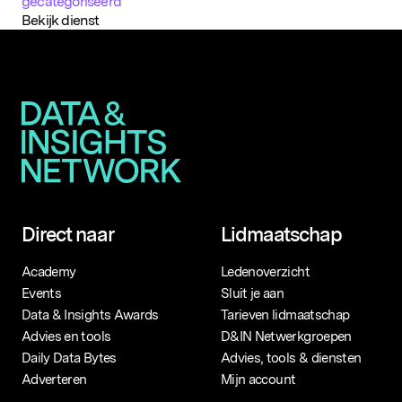
D&IN
gecategoriseerd
Bekijk dienst
SLUIT JE AAN
Direct naar
Lidmaatschap
Academy
Ledenoverzicht
Events
Sluit je aan
Data & Insights Awards
Tarieven lidmaatschap
Advies en tools
D&IN Netwerkgroepen
Daily Data Bytes
Advies, tools & diensten
Populaire zoekopdrachten
Adverteren
Mijn account