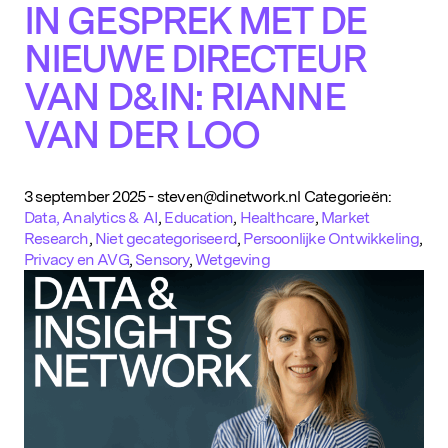
IN GESPREK MET DE
NIEUWE DIRECTEUR
VAN D&IN: RIANNE
VAN DER LOO
3 september 2025
-
steven@dinetwork.nl
Categorieën:
Data, Analytics & AI
,
Education
,
Healthcare
,
Market
Research
,
Niet gecategoriseerd
,
Persoonlijke Ontwikkeling
,
Privacy en AVG
,
Sensory
,
Wetgeving