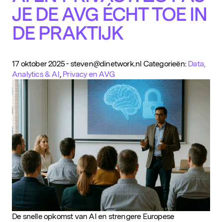
JE DE AVG ÉCHT TOE IN
DE PRAKTIJK
17 oktober 2025
-
steven@dinetwork.nl
Categorieën:
Data,
Analytics & AI
,
Privacy en AVG
De snelle opkomst van AI en strengere Europese