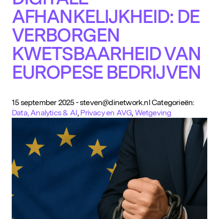
AFHANKELIJKHEID: DE
VERBORGEN
KWETSBAARHEID VAN
EUROPESE BEDRIJVEN
15 september 2025
-
steven@dinetwork.nl
Categorieën:
Data, Analytics & AI
,
Privacy en AVG
,
Wetgeving