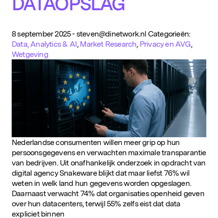
DATAOPSLAG
8 september 2025
-
steven@dinetwork.nl
Categorieën:
Data, Analytics & AI
,
Market Research
,
Privacy en AVG
,
Wetgeving
Nederlandse consumenten willen meer grip op hun
persoonsgegevens en verwachten maximale transparantie
van bedrijven. Uit onafhankelijk onderzoek in opdracht van
digital agency Snakeware blijkt dat maar liefst 76% wil
weten in welk land hun gegevens worden opgeslagen.
Daarnaast verwacht 74% dat organisaties openheid geven
over hun datacenters, terwijl 55% zelfs eist dat data
expliciet binnen