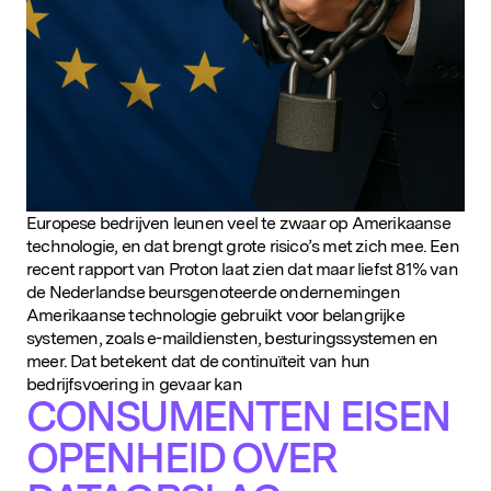
Europese bedrijven leunen veel te zwaar op Amerikaanse
technologie, en dat brengt grote risico’s met zich mee. Een
recent rapport van Proton laat zien dat maar liefst 81% van
de Nederlandse beursgenoteerde ondernemingen
Amerikaanse technologie gebruikt voor belangrijke
systemen, zoals e-maildiensten, besturingssystemen en
meer. Dat betekent dat de continuïteit van hun
bedrijfsvoering in gevaar kan
CONSUMENTEN EISEN
OPENHEID OVER
Populaire zoekopdrachten