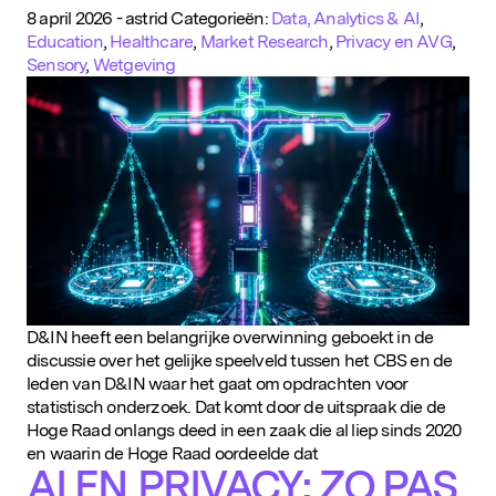
D&IN
8 april 2026
-
astrid
Categorieën:
Data, Analytics & AI
,
Education
,
Healthcare
,
Market Research
,
Privacy en AVG
,
SLUIT JE AAN
Sensory
,
Wetgeving
D&IN heeft een belangrijke overwinning geboekt in de
discussie over het gelijke speelveld tussen het CBS en de
leden van D&IN waar het gaat om opdrachten voor
statistisch onderzoek. Dat komt door de uitspraak die de
Hoge Raad onlangs deed in een zaak die al liep sinds 2020
en waarin de Hoge Raad oordeelde dat
AI EN PRIVACY: ZO PAS