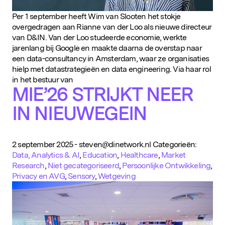
Per 1 september heeft Wim van Slooten het stokje
overgedragen aan Rianne van der Loo als nieuwe directeur
van D&IN. Van der Loo studeerde economie, werkte
jarenlang bij Google en maakte daarna de overstap naar
een data-consultancy in Amsterdam, waar ze organisaties
hielp met datastrategieën en data engineering. Via haar rol
in het bestuur van
MIE’26 STRIJKT NEER
IN NIEUWEGEIN
2 september 2025
-
steven@dinetwork.nl
Categorieën:
Data, Analytics & AI
,
Education
,
Healthcare
,
Market
Research
,
Niet gecategoriseerd
,
Persoonlijke Ontwikkeling
,
Privacy en AVG
,
Sensory
,
Wetgeving