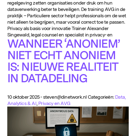
regelgeving zetten organisaties onder druk om hun
dataverwerking beter te beveiligen. De training AVG in de
praktijk – Particuliere sector helpt professionals om de wet
niet alleen te begrijpen, maar vooral correct toe te passen.
Privacy als basis voor innovatie Trainer Alexander
Singewald, legal counsel en specialist in privacy- en
WANNEER ‘ANONIEM’
NIET ECHT ANONIEM
IS: NIEUWE REALITEIT
IN DATADELING
10 oktober 2025
-
steven@dinetwork.nl
Categorieën:
Data,
Analytics & AI
,
Privacy en AVG